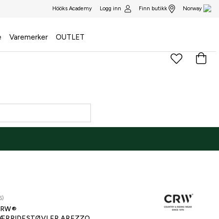
Logg inn
Finn butikk
Hööks Academy
Norway
e
Varemerker
OUTLET
5)
CRW®
ÆRRIDESTØVLER AREZZO