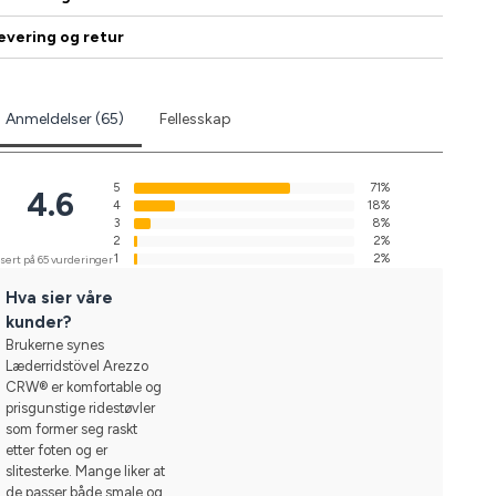
evering og retur
Anmeldelser (65)
Fellesskap
5
71%
4.6
4
18%
3
8%
2
2%
1
2%
sert på 65 vurderinger
Hva sier våre
kunder?
Brukerne synes
Læderridstövel Arezzo
CRW® er komfortable og
prisgunstige ridestøvler
som former seg raskt
etter foten og er
slitesterke. Mange liker at
de passer både smale og