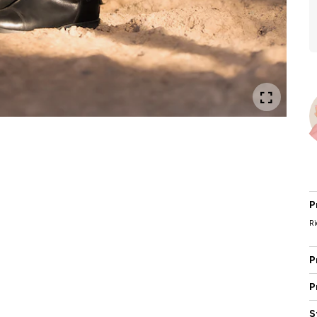
P
Ri
P
P
S