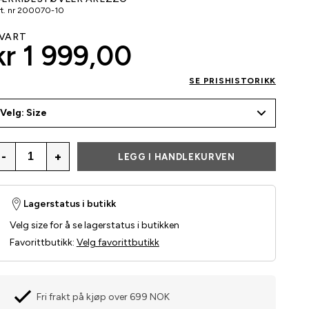
t. nr
200070-10
VART
kr 1 999,00
SE PRISHISTORIKK
Velg: Size
-
+
LEGG I HANDLEKURVEN
Lagerstatus i butikk
Velg size for å se lagerstatus i butikken
Favorittbutikk
:
Velg favorittbutikk
Fri frakt på kjøp over 699 NOK