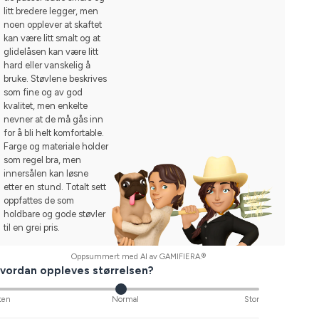
litt bredere legger, men
noen opplever at skaftet
kan være litt smalt og at
glidelåsen kan være litt
hard eller vanskelig å
bruke. Støvlene beskrives
som fine og av god
kvalitet, men enkelte
nevner at de må gås inn
for å bli helt komfortable.
Farge og materiale holder
som regel bra, men
innersålen kan løsne
etter en stund. Totalt sett
oppfattes de som
holdbare og gode støvler
til en grei pris.
Oppsummert med AI av GAMIFIERA.®
vordan oppleves størrelsen?
ten
Normal
Stor