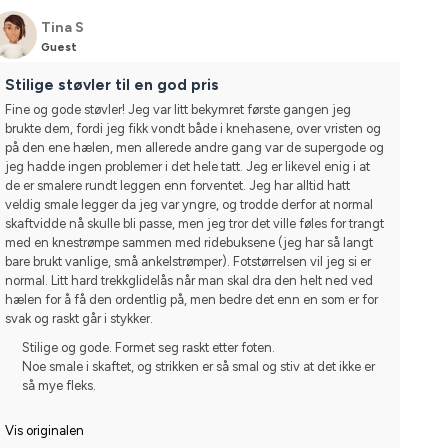
Tina S
Guest
Stilige støvler til en god pris
Fine og gode støvler! Jeg var litt bekymret første gangen jeg 
brukte dem, fordi jeg fikk vondt både i knehasene, over vristen og 
på den ene hælen, men allerede andre gang var de supergode og 
jeg hadde ingen problemer i det hele tatt. Jeg er likevel enig i at 
de er smalere rundt leggen enn forventet. Jeg har alltid hatt 
veldig smale legger da jeg var yngre, og trodde derfor at normal 
skaftvidde nå skulle bli passe, men jeg tror det ville føles for trangt 
med en knestrømpe sammen med ridebuksene (jeg har så langt 
bare brukt vanlige, små ankelstrømper). Fotstørrelsen vil jeg si er 
normal. Litt hard trekkglidelås når man skal dra den helt ned ved 
hælen for å få den ordentlig på, men bedre det enn en som er for 
svak og raskt går i stykker.
Stilige og gode. Formet seg raskt etter foten.
Noe smale i skaftet, og strikken er så smal og stiv at det ikke er
så mye fleks.
Vis originalen