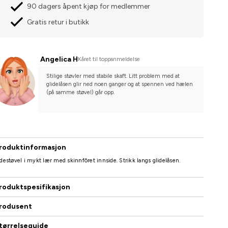
90 dagers åpent kjøp for medlemmer
Gratis retur i butikk
Angelica H
Kåret til toppanmeldelse
Stilige støvler med stabile skaft. Litt problem med at 
glidelåsen glir ned noen ganger og at spennen ved hælen 
(på samme støvel) går opp.
roduktinformasjon
destøvel i mykt lær med skinnfôret innside. Strikk langs glidelåsen.
roduktspesifikasjon
rodusent
tørrelseguide