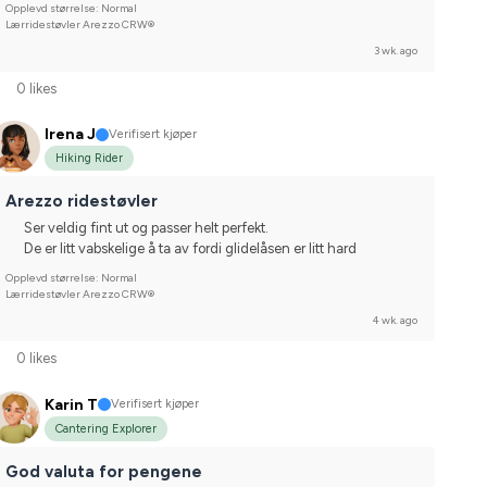
Opplevd størrelse: Normal
Lærridestøvler Arezzo CRW®
3 wk. ago
0 likes
Irena J
Verifisert kjøper
Hiking Rider
Arezzo ridestøvler
Ser veldig fint ut og passer helt perfekt.
De er litt vabskelige å ta av fordi glidelåsen er litt hard
Opplevd størrelse: Normal
Lærridestøvler Arezzo CRW®
4 wk. ago
0 likes
Karin T
Verifisert kjøper
Cantering Explorer
God valuta for pengene