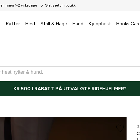
der innen 1-2 virkedager
Gratis retur i butikk
s
Rytter
Hest
Stall & Hage
Hund
Kjepphest
Hööks Car
KR 500 I RABATT PÅ UTVALGTE RIDEHJELMER*
(6
L