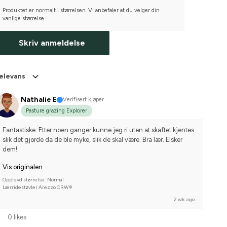
Produktet er normalt i størrelsen. Vi anbefaler at du velger din
vanlige størrelse.
Skriv anmeldelse
elevans
Nathalie E
Verifisert kjøper
Pasture grazing Explorer
Fantastiske. Etter noen ganger kunne jeg ri uten at skaftet kjentes 
slik det gjorde da de ble myke, slik de skal være. Bra lær. Elsker 
dem!
Vis originalen
Opplevd størrelse: Normal
Lærridestøvler Arezzo CRW®
2 wk. ago
0 likes