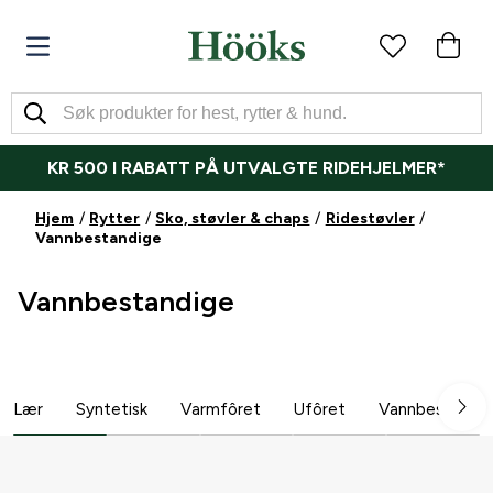
KR 500 I RABATT PÅ UTVALGTE RIDEHJELMER*
Hjem
Rytter
Sko, støvler & chaps
Ridestøvler
Vannbestandige
Vannbestandige
Lær
Syntetisk
Varmfôret
Ufôret
Vannbestandig