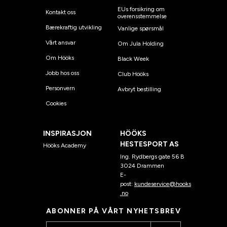
EUs forsikring om
Kontakt oss
overensstemmelse
Bærekraftig utvikling
Vanlige spørsmål
Vårt ansvar
Om Jula Holding
Om Hööks
Black Week
Jobb hos oss
Club Hööks
Personvern
Avbryt bestilling
Cookies
INSPIRASJON
HÖÖKS
HESTESPORT AS
Hööks Academy
Ing. Rydbergs gate 56 B
3024 Drammen
E-
post:
kundeservice@hooks
.no
ABONNER PÅ VÅRT NYHETSBREV