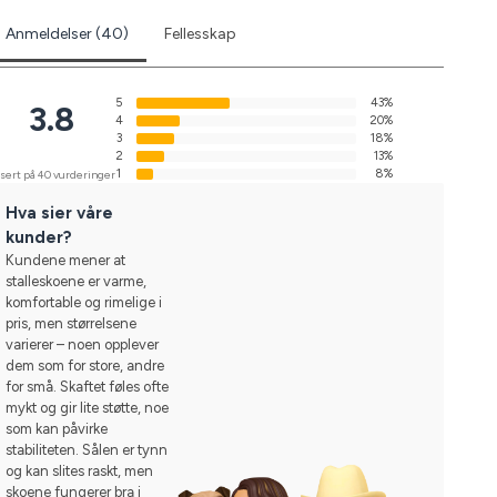
Anmeldelser (40)
Fellesskap
5
43%
3.8
4
20%
3
18%
2
13%
1
8%
sert på 40 vurderinger
Hva sier våre
kunder?
Kundene mener at
stalleskoene er varme,
komfortable og rimelige i
pris, men størrelsene
varierer – noen opplever
dem som for store, andre
for små. Skaftet føles ofte
mykt og gir lite støtte, noe
som kan påvirke
stabiliteten. Sålen er tynn
og kan slites raskt, men
skoene fungerer bra i