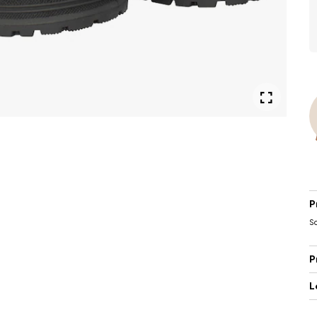
P
So
P
L