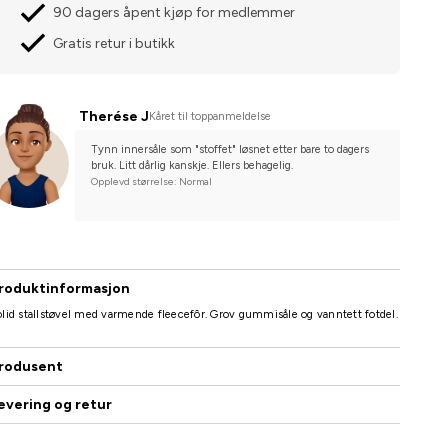
90 dagers åpent kjøp for medlemmer
Gratis retur i butikk
Therése J
Kåret til toppanmeldelse
Tynn innersåle som "stoffet" løsnet etter bare to dagers 
bruk. Litt dårlig kanskje. Ellers behagelig.
Opplevd størrelse: Normal
roduktinformasjon
lid stallstøvel med varmende fleecefôr. Grov gummisåle og vanntett fotdel.
rodusent
evering og retur