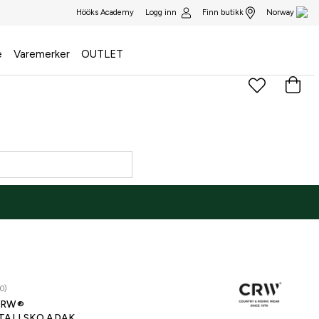
Logg inn
Finn butikk
Hööks Academy
Norway
e
Varemerker
OUTLET
0)
CRW®
TALLSKO ADAK