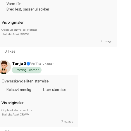
Varm fôr
Bred lest, passer ullsokker
Vis originalen
Opplevd størrelse: Normal
Stallsko Adak CRW®
7 mo. ago
0 likes
Tanja S
Verifisert kjøper
Trotting Learner
Overraskende liten størrelse.
Relativt rimelig
Liten størrelse
Vis originalen
Opplevd størrelse: Liten
Stallsko Adak CRW®
7 mo. ago