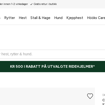
der innen 1-2 virkedager
Gratis retur i butikk
s
Rytter
Hest
Stall & Hage
Hund
Kjepphest
Hööks Car
KR 500 I RABATT PÅ UTVALGTE RIDEHJELMER*
(4
S