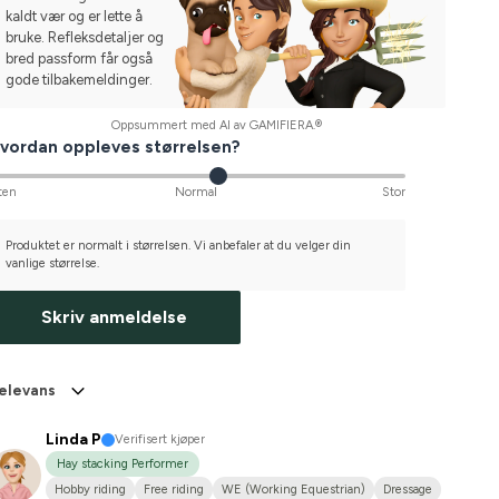
kaldt vær og er lette å
bruke. Refleksdetaljer og
bred passform får også
gode tilbakemeldinger.
Oppsummert med AI av GAMIFIERA.®
vordan oppleves størrelsen?
ten
Normal
Stor
Produktet er normalt i størrelsen. Vi anbefaler at du velger din
vanlige størrelse.
Skriv anmeldelse
elevans
Linda P
Verifisert kjøper
Hay stacking Performer
Hobby riding
Free riding
WE (Working Equestrian)
Dressage