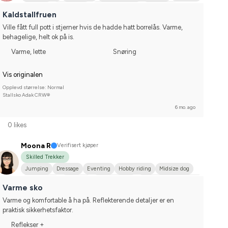
Jumping
Midsize dog
Svensk ridponny
Annan häst
Kaldstallfruen
Korsning med halvblod
Ville fått full pott i stjerner hvis de hadde hatt borrelås. Varme, 
behagelige, helt ok på is.
Varme, lette
Snøring
Vis originalen
Opplevd størrelse: Normal
Stallsko Adak CRW®
6 mo. ago
0 likes
Moona R
Verifisert kjøper
Skilled Trekker
Jumping
Dressage
Eventing
Hobby riding
Midsize dog
Estnisk Häst
Fjordhäst
Finskt kallblod
Finskt varmblod (FWB)
Varme sko
Korsningsponny
Compete on hobby-level
Varme og komfortable å ha på. Reflekterende detaljer er en 
praktisk sikkerhetsfaktor.
Reflekser +