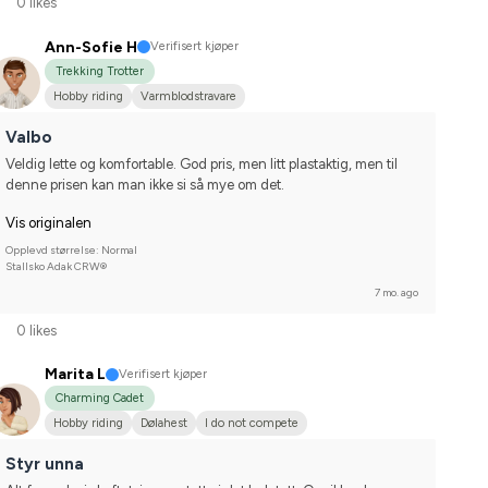
0 likes
Ann-Sofie H
Verifisert kjøper
Trekking Trotter
Hobby riding
Varmblodstravare
Valbo
Veldig lette og komfortable. God pris, men litt plastaktig, men til 
denne prisen kan man ikke si så mye om det.
Vis originalen
Opplevd størrelse: Normal
Stallsko Adak CRW®
7 mo. ago
0 likes
Marita L
Verifisert kjøper
Charming Cadet
Hobby riding
Dølahest
I do not compete
Styr unna