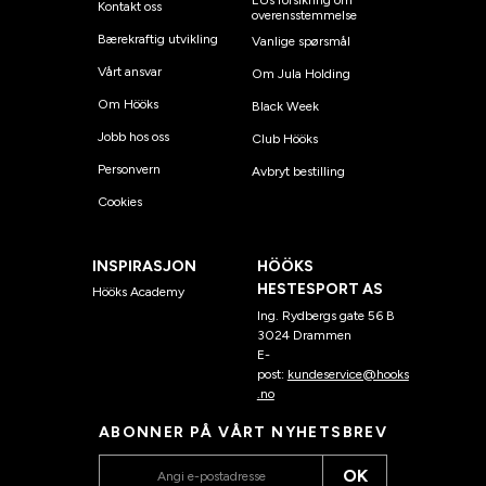
EUs forsikring om
Kontakt oss
overensstemmelse
Bærekraftig utvikling
Vanlige spørsmål
Vårt ansvar
Om Jula Holding
Om Hööks
Black Week
Jobb hos oss
Club Hööks
Personvern
Avbryt bestilling
Cookies
INSPIRASJON
HÖÖKS
HESTESPORT AS
Hööks Academy
Ing. Rydbergs gate 56 B
3024 Drammen
E-
post:
kundeservice@hooks
.no
ABONNER PÅ VÅRT NYHETSBREV
OK