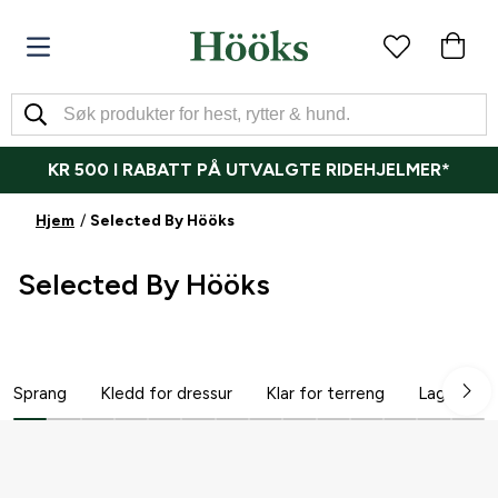
KR 500 I RABATT PÅ UTVALGTE RIDEHJELMER*
Hjem
Selected By Hööks
Selected By Hööks
Sprang
Kledd for dressur
Klar for terreng
Lager på l