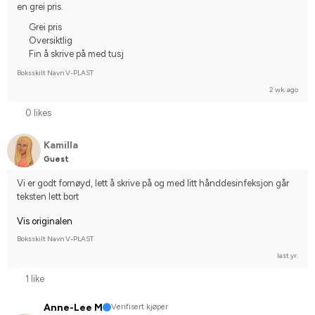
en grei pris.
Grei pris
Oversiktlig
Fin å skrive på med tusj
Boksskilt Navn V-PLAST
2 wk. ago
0 likes
Kamilla
Guest
Vi er godt fornøyd, lett å skrive på og med litt hånddesinfeksjon går 
teksten lett bort
Vis originalen
Boksskilt Navn V-PLAST
last yr.
1 like
Anne-Lee M
Verifisert kjøper