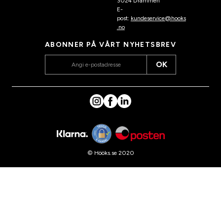
3024 Drammen
E-
post:
kundeservice@hooks
.no
ABONNER PÅ VÅRT NYHETSBREV
OK
© Hööks.se 2020