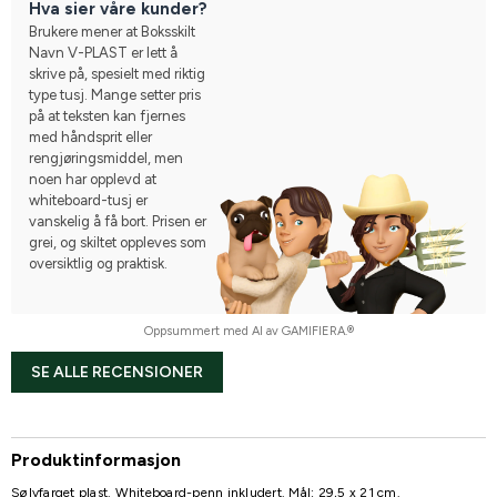
Hva sier våre kunder?
Brukere mener at Boksskilt
Navn V-PLAST er lett å
skrive på, spesielt med riktig
type tusj. Mange setter pris
på at teksten kan fjernes
med håndsprit eller
rengjøringsmiddel, men
noen har opplevd at
whiteboard-tusj er
vanskelig å få bort. Prisen er
grei, og skiltet oppleves som
oversiktlig og praktisk.
Oppsummert med AI av GAMIFIERA.®
SE ALLE RECENSIONER
Produktinformasjon
Sølvfarget plast. Whiteboard-penn inkludert. Mål: 29,5 x 21 cm.