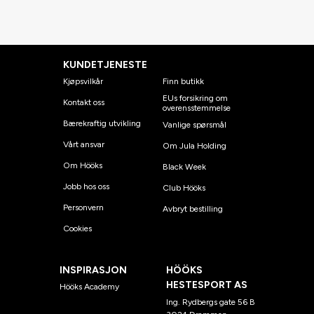
KUNDETJENESTE
Kjøpsvilkår
Finn butikk
EUs forsikring om
Kontakt oss
overensstemmelse
Bærekraftig utvikling
Vanlige spørsmål
Vårt ansvar
Om Jula Holding
Om Hööks
Black Week
Jobb hos oss
Club Hööks
Personvern
Avbryt bestilling
Cookies
INSPIRASJON
HÖÖKS
HESTESPORT AS
Hööks Academy
Ing. Rydbergs gate 56 B