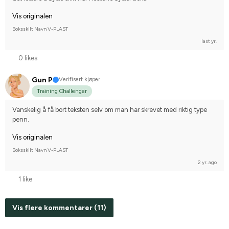
Vis originalen
Boksskilt Navn V-PLAST
last yr.
0 likes
Gun P
Verifisert kjøper
Training Challenger
Vanskelig å få bort teksten selv om man har skrevet med riktig type 
penn.
Vis originalen
Boksskilt Navn V-PLAST
2 yr. ago
1 like
Vis flere kommentarer (11)