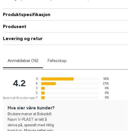
Produktspesifikasjon
Produsent
Levering og retur
Anmeldelser (16)
Fellesskap
5
56%
4.2
4
25%
3
6%
2
6%
1
6%
Basert på 16 vurderinger
Hva sier våre kunder?
Brukere mener at Boksskilt
Navn V-PLAST er lett å
skrive på, spesielt med riktig
type tusj. Mange setter pris