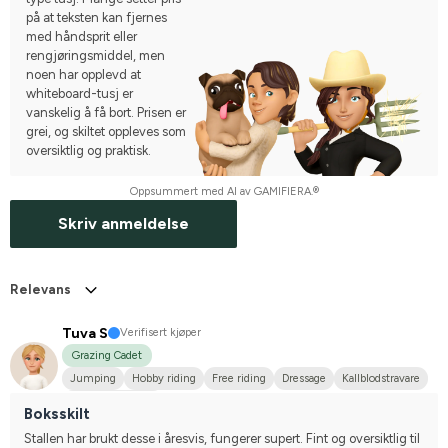
på at teksten kan fjernes
med håndsprit eller
rengjøringsmiddel, men
noen har opplevd at
whiteboard-tusj er
vanskelig å få bort. Prisen er
grei, og skiltet oppleves som
oversiktlig og praktisk.
Oppsummert med AI av GAMIFIERA.®
Skriv anmeldelse
Relevans
Tuva S
Verifisert kjøper
Grazing Cadet
Jumping
Hobby riding
Free riding
Dressage
Kallblodstravare
I do not compete
Boksskilt
Stallen har brukt desse i åresvis, fungerer supert. Fint og oversiktlig til 