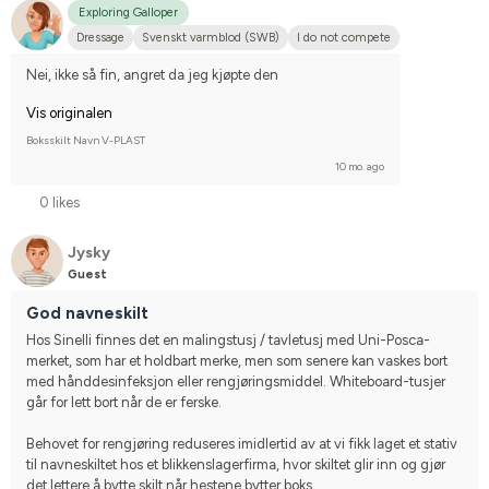
Exploring Galloper
Dressage
Svenskt varmblod (SWB)
I do not compete
Nei, ikke så fin, angret da jeg kjøpte den
Vis originalen
Boksskilt Navn V-PLAST
10 mo. ago
0 likes
Jysky
Guest
God navneskilt
Hos Sinelli finnes det en malingstusj / tavletusj med Uni-Posca-
merket, som har et holdbart merke, men som senere kan vaskes bort 
med hånddesinfeksjon eller rengjøringsmiddel. Whiteboard-tusjer 
går for lett bort når de er ferske.
Behovet for rengjøring reduseres imidlertid av at vi fikk laget et stativ 
til navneskiltet hos et blikkenslagerfirma, hvor skiltet glir inn og gjør 
det lettere å bytte skilt når hestene bytter boks.