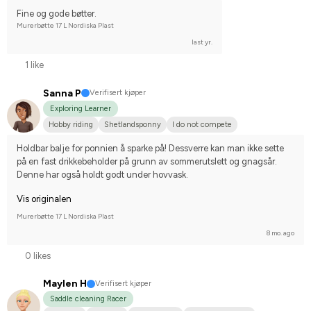
Fine og gode bøtter.
Murerbøtte 17 L Nordiska Plast
last yr.
1 like
Sanna P
Verifisert kjøper
Exploring Learner
Hobby riding
Shetlandsponny
I do not compete
Holdbar balje for ponnien å sparke på! Dessverre kan man ikke sette 
på en fast drikkebeholder på grunn av sommerutslett og gnagsår. 
Denne har også holdt godt under hovvask.
Vis originalen
Murerbøtte 17 L Nordiska Plast
8 mo. ago
0 likes
Maylen H
Verifisert kjøper
Saddle cleaning Racer