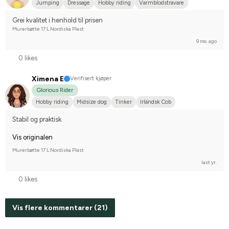
Jumping
Dressage
Hobby riding
Varmblodstravare
Norsk varmblodshäst
I do not compete
Grei kvalitet i henhold til prisen
Murerbøtte 17 L Nordiska Plast
9 mo. ago
0 likes
Ximena E
Verifisert kjøper
Glorious Rider
Hobby riding
Midsize dog
Tinker
Irländsk Cob
I do not compete
Stabil og praktisk.
Vis originalen
Murerbøtte 17 L Nordiska Plast
last yr.
0 likes
Vis flere kommentarer (21)