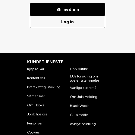
Bli medlem
Log in
KUNDETJENESTE
Kjøpsvilkår
Finn butikk
EUs forsikring om
Kontakt oss
overensstemmelse
Bærekraftig utvikling
Vanlige spørsmål
Vårt ansvar
Om Jula Holding
Om Hööks
Black Week
Jobb hos oss
Club Hööks
Personvern
Avbryt bestilling
Cookies