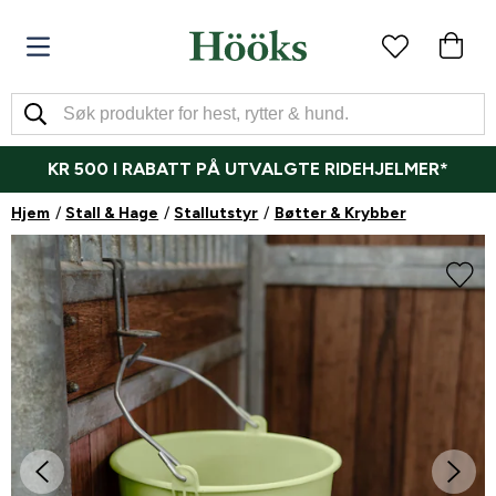
KR 500 I RABATT PÅ UTVALGTE RIDEHJELMER*
Hjem
Stall & Hage
Stallutstyr
Bøtter & Krybber