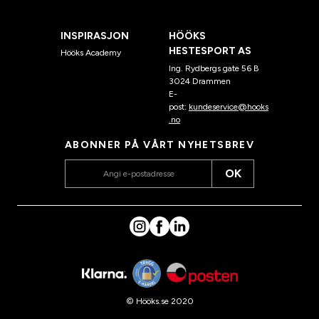
INSPIRASJON
HÖÖKS
HESTESPORT AS
Hööks Academy
Ing. Rydbergs gate 56 B
3024 Drammen
E-
post:
kundeservice@hooks
.no
ABONNER PÅ VÅRT NYHETSBREV
OK
© Hööks.se 2020