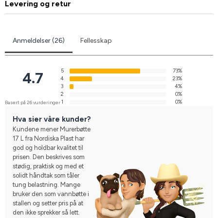
Levering og retur
Anmeldelser (26)
Fellesskap
5
73%
4.7
4
23%
3
4%
2
0%
1
0%
Basert på 26 vurderinger
Hva sier våre kunder?
Kundene mener Murerbøtte
17 L fra Nordiska Plast har
god og holdbar kvalitet til
prisen. Den beskrives som
stødig, praktisk og med et
solidt håndtak som tåler
tung belastning. Mange
bruker den som vannbøtte i
stallen og setter pris på at
den ikke sprekker så lett.