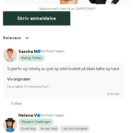
Oppsummert med AI av GAMIFIERA.®
Skriv anmeldelse
Relevans
Sascha N
Verifisert kjøper
Riding Trotter
Superfin og virkelig av god og solid kvalitet på både bøtte og hank
Vis originalen
Murerbøtte 17 L Nordiska Plast
6 mo. ago
0 likes
Helena V
Verifisert kjøper
Pleasant Challenger
Small dog
Annan häst
I do not compete