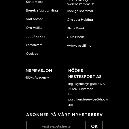
EUs forsikring om
Kontakt oss
overensstemmelse
Bærekraftig utvikling
Vanlige spørsmål
Vårt ansvar
Om Jula Holding
Om Hööks
Black Week
Jobb hos oss
Club Hööks
Personvern
Avbryt bestilling
Cookies
INSPIRASJON
HÖÖKS
HESTESPORT AS
Hööks Academy
Ing. Rydbergs gate 56 B
3024 Drammen
E-
post:
kundeservice@hooks
.no
ABONNER PÅ VÅRT NYHETSBREV
OK