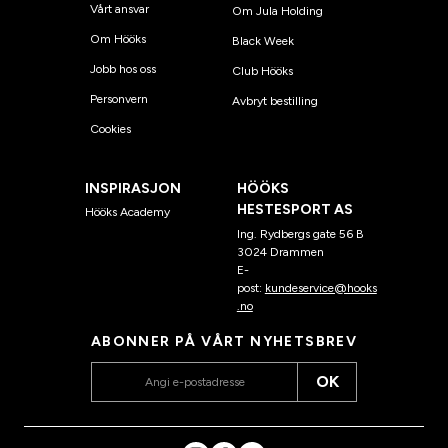
Vårt ansvar
Om Jula Holding
Om Hööks
Black Week
Jobb hos oss
Club Hööks
Personvern
Avbryt bestilling
Cookies
INSPIRASJON
HÖÖKS
HESTESPORT AS
Hööks Academy
Ing. Rydbergs gate 56 B
3024 Drammen
E-
post:
kundeservice@hooks
.no
ABONNER PÅ VÅRT NYHETSBREV
OK