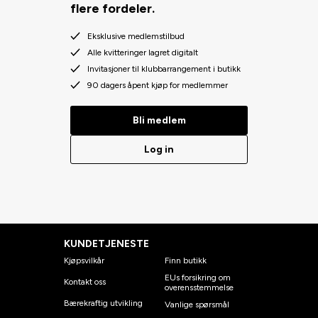
flere fordeler.
Eksklusive medlemstilbud
Alle kvitteringer lagret digitalt
Invitasjoner til klubbarrangement i butikk
90 dagers åpent kjøp for medlemmer
Bli medlem
Log in
KUNDETJENESTE
Kjøpsvilkår
Finn butikk
EUs forsikring om
Kontakt oss
overensstemmelse
Bærekraftig utvikling
Vanlige spørsmål