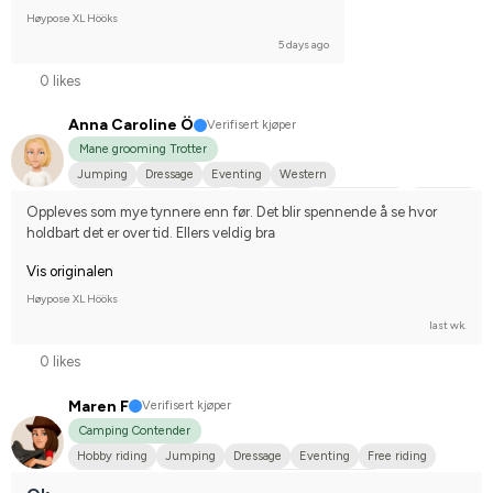
Høypose XL Hööks
5 days ago
0 likes
Anna Caroline Ö
Verifisert kjøper
Mane grooming Trotter
Jumping
Dressage
Eventing
Western
WE (Working Equestrian)
Distance race
Hobby riding
Small dog
Oppleves som mye tynnere enn før. Det blir spennende å se hvor 
I do not compete
holdbart det er over tid. Ellers veldig bra
Vis originalen
Høypose XL Hööks
last wk.
0 likes
Maren F
Verifisert kjøper
Camping Contender
Hobby riding
Jumping
Dressage
Eventing
Free riding
Distance race
Western
WE (Working Equestrian)