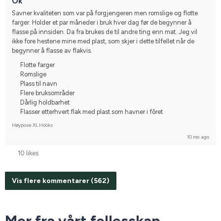
Ok
Varmblodstravare
Kallblodstravare
Arabiskt fullblod
Dølahest
Savner kvaliteten som var på forgjengeren men romslige og flotte 
Fjordhäst
Norlandshäst
Annan häst
Islandshäst
farger. Holder et par måneder i bruk hver dag før de begynner å 
Norsk varmblodshäst
I do not compete
flasse på innsiden. Da fra brukes de til andre ting enn mat. Jeg vil 
ikke fore hestene mine med plast, som skjer i dette tilfellet når de 
begynner å flasse av flakvis.
Flotte farger
Romslige
Plass til navn
Flere bruksområder
Dårlig holdbarhet
Flasser etterhvert flak med plast som havner i fôret
Høypose XL Hööks
10 mo. ago
10 likes
Vis flere kommentarer (562)
Mer fra vårt fellesskap