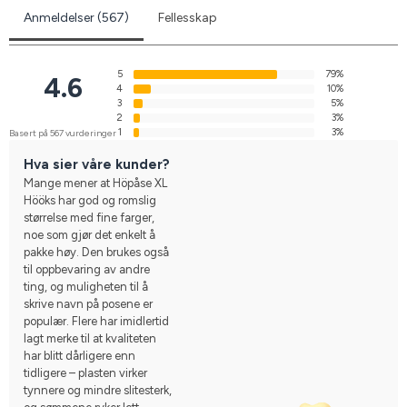
Anmeldelser (567)
Fellesskap
5
79%
4.6
4
10%
3
5%
2
3%
1
3%
Basert på 567 vurderinger
Hva sier våre kunder?
Mange mener at Höpåse XL
Hööks har god og romslig
størrelse med fine farger,
noe som gjør det enkelt å
pakke høy. Den brukes også
til oppbevaring av andre
ting, og muligheten til å
skrive navn på posene er
populær. Flere har imidlertid
lagt merke til at kvaliteten
har blitt dårligere enn
tidligere – plasten virker
tynnere og mindre slitesterk,