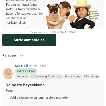
og sømmene ryker lett.
Fargen kan også falme
raskt. Til tross for dette er
posene fortsatt verdsatt for
sin størrelse og
funksjonalitet.
Oppsummert med AI av GAMIFIERA.®
Skriv anmeldelse
Relevans
Silke S
Verifisert kjøper
Riding Galloper
Dressage
WE (Working Equestrian)
Hobby riding
Midsize dog
Oldenburger
Svenskt varmblod (SWB)
I do not compete
De beste høysekkene
Elsker
Veldig slitesterke og rommer store mengder