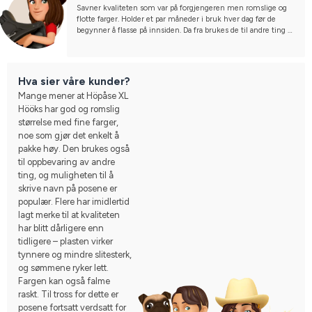
Savner kvaliteten som var på forgjengeren men romslige og 
flotte farger. Holder et par måneder i bruk hver dag før de 
begynner å flasse på innsiden. Da fra brukes de til andre ting 
enn mat. Jeg vil ikke fore hestene mine med plast, som skjer i 
dette tilfellet når de begynner å flasse av flakvis.
Hva sier våre kunder?
Mange mener at Höpåse XL
Hööks har god og romslig
størrelse med fine farger,
noe som gjør det enkelt å
pakke høy. Den brukes også
til oppbevaring av andre
ting, og muligheten til å
skrive navn på posene er
populær. Flere har imidlertid
lagt merke til at kvaliteten
har blitt dårligere enn
tidligere – plasten virker
tynnere og mindre slitesterk,
og sømmene ryker lett.
Fargen kan også falme
raskt. Til tross for dette er
posene fortsatt verdsatt for