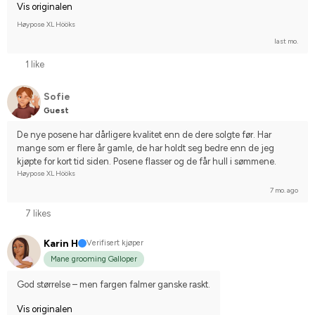
Vis originalen
Høypose XL Hööks
last mo.
1 like
Sofie
Guest
De nye posene har dårligere kvalitet enn de dere solgte før. Har 
mange som er flere år gamle, de har holdt seg bedre enn de jeg 
kjøpte for kort tid siden. Posene flasser og de får hull i sømmene.
Høypose XL Hööks
7 mo. ago
7 likes
Karin H
Verifisert kjøper
Mane grooming Galloper
God størrelse – men fargen falmer ganske raskt.
Vis originalen