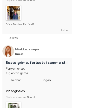
Opplevd størrelse: Normal
Grime Furidant Fairfield®
last yr.
0 likes
Minkka ja sepa
Guest
Beste grime, fortsett i samme stil
Ponyen er søt
Og en fin grime
Holdbar
Ingen
Vis originalen
Opplevd størrelse: Normal