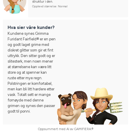
struktur i den.
Opplevd størrelse: Normal
Hva sier våre kunder?
Kundene synes Grimma
Furidant Fairfield® er en pen
og godt laget grime med
diskret glitter som gir et fint
uttrykk. Den sitter godt og er
slitesterk, men noen mener
at størrelsene kan være litt
store og at spenner kan
ruste etter mye regn.
Polstringen er komfortabel,
men kan bli litt hardere etter
vask. Totalt sett er mange
fornøyde med denne
grimen og synes den passer
godt til ponni.
Oppsummert med AI av GAMIFIERA.®