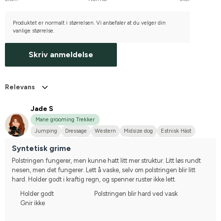
Produktet er normalt i størrelsen. Vi anbefaler at du velger din
vanlige størrelse.
Skriv anmeldelse
Relevans
Jade S
Mane grooming Trekker
Jumping
Dressage
Western
Midsize dog
Estnisk Häst
Finskt kallblod
Varmblodstravare
Compete on hobby-level
Syntetisk grime
Polstringen fungerer, men kunne hatt litt mer struktur. Litt løs rundt 
nesen, men det fungerer. Lett å vaske, selv om polstringen blir litt 
hard. Holder godt i kraftig regn, og spenner ruster ikke lett.
Holder godt
Polstringen blir hard ved vask
Gnir ikke