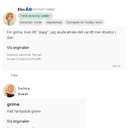
Elin Å
Verifisert kjøper
Field plowing Leader
Icelandic horse
Islandshäst
Compete on hobby-level
Fin grime, men litt "slapp"; jeg skulle ønske det var litt mer struktur i 
den.
Vis originalen
Opplevd størrelse: Normal
Grime Furidant Fairfield®
last yr.
1 like
Selma
Guest
grime
Helt fantastisk grime
Vis originalen