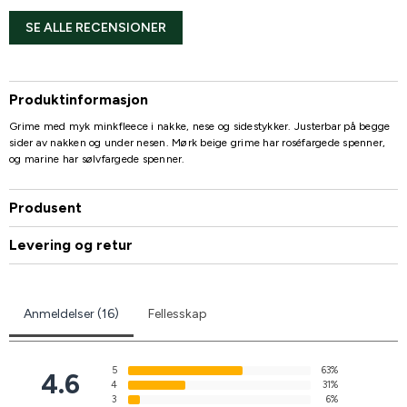
SE ALLE RECENSIONER
Produktinformasjon
Grime med myk minkfleece i nakke, nese og sidestykker. Justerbar på begge
sider av nakken og under nesen. Mørk beige grime har roséfargede spenner,
og marine har sølvfargede spenner.
Produsent
Levering og retur
Anmeldelser (16)
Fellesskap
5
63%
4.6
4
31%
3
6%