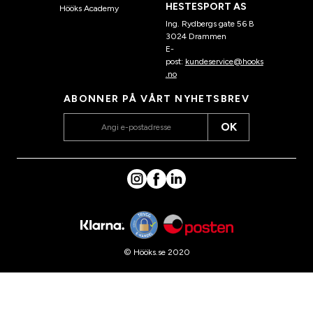
HESTESPORT AS
Hööks Academy
Ing. Rydbergs gate 56 B
3024 Drammen
E-
post:
kundeservice@hooks
.no
ABONNER PÅ VÅRT NYHETSBREV
OK
© Hööks.se 2020