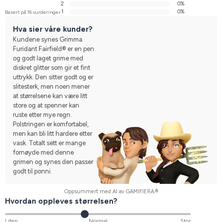
2
0%
1
0%
Basert på 16 vurderinger
Hva sier våre kunder?
Kundene synes Grimma
Furidant Fairfield® er en pen
og godt laget grime med
diskret glitter som gir et fint
uttrykk. Den sitter godt og er
slitesterk, men noen mener
at størrelsene kan være litt
store og at spenner kan
ruste etter mye regn.
Polstringen er komfortabel,
men kan bli litt hardere etter
vask. Totalt sett er mange
fornøyde med denne
grimen og synes den passer
godt til ponni.
Oppsummert med AI av GAMIFIERA.®
Hvordan oppleves størrelsen?
Liten
Normal
Stor