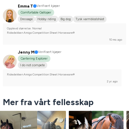
Emma T
Verifisert kjøper
Comfortable Galloper
Dressage
Hobby riding
Big dog
Tysk varmblodshäst
I do not compete
Opplevd størrelse: Normal
Ridedekken Amigo Competition Sheet Horseware®
10 mo. ago
Jenny M
Verifisert kjøper
Cantering Explorer
I do not compete
Ridedekken Amigo Competition Sheet Horseware®
2 yr. ago
Mer fra vårt fellesskap