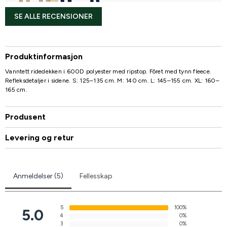
SE ALLE RECENSIONER
Produktinformasjon
Vanntett ridedekken i 600D polyester med ripstop. Fôret med tynn fleece.
Refleksdetaljer i sidene. S: 125–135 cm. M: 140 cm. L: 145–155 cm. XL: 160–
165 cm.
Produsent
Levering og retur
Anmeldelser (5)
Fellesskap
5
100%
5.0
4
0%
3
0%