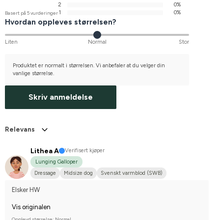
2
0%
1
0%
Basert på 5 vurderinger
Hvordan oppleves størrelsen?
Liten
Normal
Stor
Produktet er normalt i størrelsen. Vi anbefaler at du velger din
vanlige størrelse.
Skriv anmeldelse
Relevans
Lithea A
Verifisert kjøper
Lunging Galloper
Dressage
Midsize dog
Svenskt varmblod (SWB)
Elsker HW
Vis originalen
Opplevd størrelse: Normal