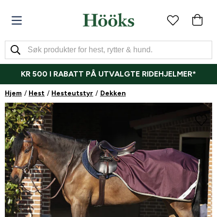
KR 500 I RABATT PÅ UTVALGTE RIDEHJELMER*
Hjem
Hest
Hesteutstyr
Dekken