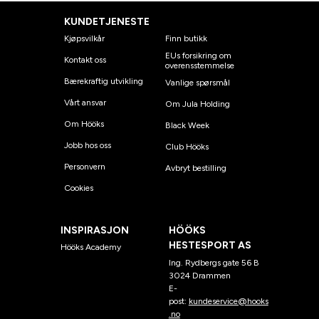
KUNDETJENESTE
Kjøpsvilkår
Finn butikk
EUs forsikring om
Kontakt oss
overensstemmelse
Bærekraftig utvikling
Vanlige spørsmål
Vårt ansvar
Om Jula Holding
Om Hööks
Black Week
Jobb hos oss
Club Hööks
Personvern
Avbryt bestilling
Cookies
INSPIRASJON
HÖÖKS
HESTESPORT AS
Hööks Academy
Ing. Rydbergs gate 56 B
3024 Drammen
E-
post:
kundeservice@hooks
.no