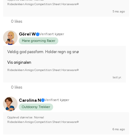
Ridedekken Amigo Competition Sheet Horseware®
5 mo. ago
0 likes
Görel W
Verifisert kjøper
Mane grooming Racer
Veldig god passform. Holder regn og snø
Vis originalen
Ridedekken Amigo Competition Sheet Horseware®
last yr.
0 likes
Carolina N
Verifisert kjøper
Outdoorsy Trekker
Opplevd størrelse: Normal
Ridedekken Amigo Competition Sheet Horseware®
6 mo. ago