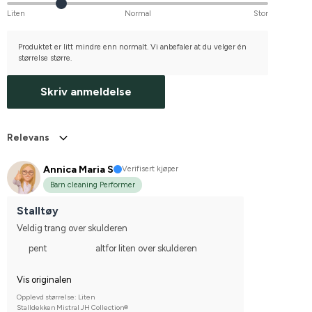
Liten
Normal
Stor
Produktet er litt mindre enn normalt. Vi anbefaler at du velger én
størrelse større.
Skriv anmeldelse
Relevans
Annica Maria S
Verifisert kjøper
Barn cleaning Performer
Stalltøy
Veldig trang over skulderen
pent
altfor liten over skulderen
Vis originalen
Opplevd størrelse: Liten
Stalldekken Mistral JH Collection®