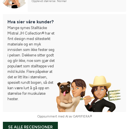
Opplevd størrelse: Normal
Hva sier våre kunder?
Mange synes Stalltäcke
Mistral JH Collection® har et
fint design med slitesterkt
materiale og en myk
innsiden som ikke fester seg
i pelsen. Dekkene sitter godt
og glir ikke, noe som gjør det
populært som stallteppe ved
mild kulde. Flere påpeker at
det er litt lite i størrelsen,
spesielt rundt bogen, så det
kan være lurt å gå opp en
størrelse for muskuløse
hester.
Oppsummert med AI av GAMIFIERA.®
SE ALLE RECENSIONER