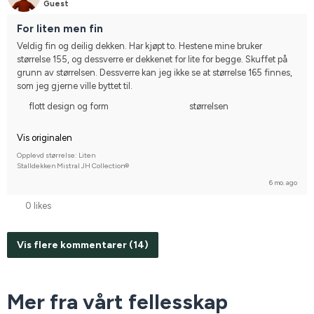
Guest
For liten men fin
Veldig fin og deilig dekken. Har kjøpt to. Hestene mine bruker 
størrelse 155, og dessverre er dekkenet for lite for begge. Skuffet på 
grunn av størrelsen. Dessverre kan jeg ikke se at størrelse 165 finnes, 
som jeg gjerne ville byttet til.
flott design og form
størrelsen
Vis originalen
Opplevd størrelse: Liten
Stalldekken Mistral JH Collection®
6 mo. ago
0 likes
Vis flere kommentarer (14)
Mer fra vårt fellesskap