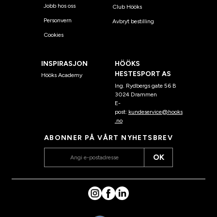
Jobb hos oss
Club Hööks
Personvern
Avbryt bestilling
Cookies
INSPIRASJON
HÖÖKS
HESTESPORT AS
Hööks Academy
Ing. Rydbergs gate 56 B
3024 Drammen
E-
post:
kundeservice@hooks
.no
ABONNER PÅ VÅRT NYHETSBREV
OK