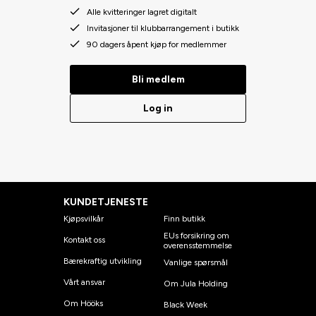
Alle kvitteringer lagret digitalt
Invitasjoner til klubbarrangement i butikk
90 dagers åpent kjøp for medlemmer
Bli medlem
Log in
KUNDETJENESTE
Kjøpsvilkår
Finn butikk
EUs forsikring om
Kontakt oss
overensstemmelse
Bærekraftig utvikling
Vanlige spørsmål
Vårt ansvar
Om Jula Holding
Om Hööks
Black Week