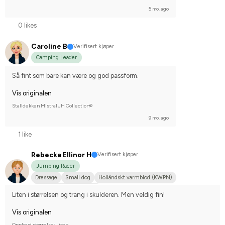
5 mo. ago
0 likes
Caroline B
Verifisert kjøper
Camping Leader
Så fint som bare kan være og god passform.
Vis originalen
Stalldekken Mistral JH Collection®
9 mo. ago
1 like
Rebecka Ellinor H
Verifisert kjøper
Jumping Racer
Dressage
Small dog
Holländskt varmblod (KWPN)
Compete on hobby-level
Liten i størrelsen og trang i skulderen. Men veldig fin!
Vis originalen
Opplevd størrelse: Liten