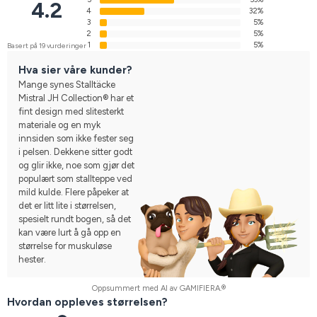
4.2
4
32%
3
5%
2
5%
1
5%
Basert på 19 vurderinger
Hva sier våre kunder?
Mange synes Stalltäcke
Mistral JH Collection® har et
fint design med slitesterkt
materiale og en myk
innsiden som ikke fester seg
i pelsen. Dekkene sitter godt
og glir ikke, noe som gjør det
populært som stallteppe ved
mild kulde. Flere påpeker at
det er litt lite i størrelsen,
spesielt rundt bogen, så det
kan være lurt å gå opp en
størrelse for muskuløse
hester.
Oppsummert med AI av GAMIFIERA.®
Hvordan oppleves størrelsen?