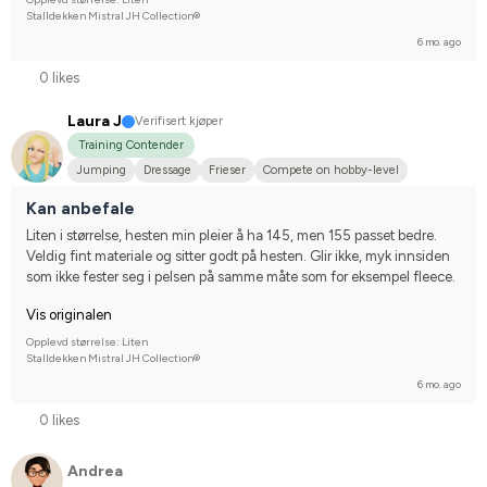
Stalldekken Mistral JH Collection®
6 mo. ago
0 likes
Laura J
Verifisert kjøper
Training Contender
Jumping
Dressage
Frieser
Compete on hobby-level
Kan anbefale
Liten i størrelse, hesten min pleier å ha 145, men 155 passet bedre. 
Veldig fint materiale og sitter godt på hesten. Glir ikke, myk innsiden 
som ikke fester seg i pelsen på samme måte som for eksempel fleece.
Vis originalen
Opplevd størrelse: Liten
Stalldekken Mistral JH Collection®
6 mo. ago
0 likes
Andrea