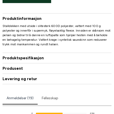
Produktinformasjon
Stalldekken med utside i slitesterk 600D polyester, vattert med 100 g
polyester og innerfôr i supermyk, fløyelsaktig fleece. Innsiden er skånsom mot
pelsen og bidrar til å danne en luftspalte som hjelper hesten med å beholde
en behagelig temperatur. Vattert krage i syntetisk saueskinn som reduserer
trykk mot mankammen og rundt halsen.
Produktspesifikasjon
Produsent
Levering og retur
Anmeldelser (19)
Fellesskap
5
53%