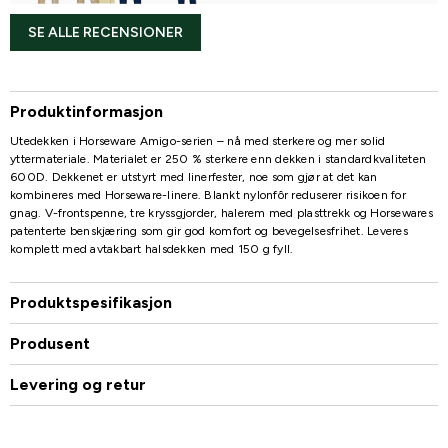
SE ALLE RECENSIONER
Produktinformasjon
Utedekken i Horseware Amigo-serien – nå med sterkere og mer solid
yttermateriale. Materialet er 250 % sterkere enn dekken i standardkvaliteten
600D. Dekkenet er utstyrt med linerfester, noe som gjør at det kan
kombineres med Horseware-linere. Blankt nylonfôr reduserer risikoen for
gnag. V-frontspenne, tre kryssgjorder, halerem med plasttrekk og Horsewares
patenterte benskjæring som gir god komfort og bevegelsesfrihet. Leveres
komplett med avtakbart halsdekken med 150 g fyll.
Produktspesifikasjon
Produsent
Levering og retur