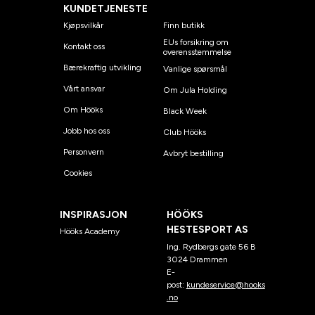
KUNDETJENESTE
Kjøpsvilkår
Finn butikk
EUs forsikring om
Kontakt oss
overensstemmelse
Bærekraftig utvikling
Vanlige spørsmål
Vårt ansvar
Om Jula Holding
Om Hööks
Black Week
Jobb hos oss
Club Hööks
Personvern
Avbryt bestilling
Cookies
INSPIRASJON
HÖÖKS
HESTESPORT AS
Hööks Academy
Ing. Rydbergs gate 56 B
3024 Drammen
E-
post:
kundeservice@hooks
.no