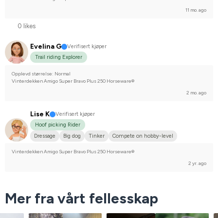
11 mo. ago
0 likes
Evelina G
Verifisert kjøper
Trail riding Explorer
Opplevd størrelse: Normal
Vinterdekken Amigo Super Bravo Plus 250 Horseware®
2 mo. ago
Lise K
Verifisert kjøper
Hoof picking Rider
Dressage
Big dog
Tinker
Compete on hobby-level
Vinterdekken Amigo Super Bravo Plus 250 Horseware®
2 yr. ago
Mer fra vårt fellesskap