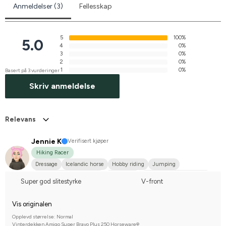
Anmeldelser (3)
Fellesskap
5
100%
5.0
4
0%
3
0%
2
0%
1
0%
Basert på 3 vurderinger
Skriv anmeldelse
Relevans
Jennie K
Verifisert kjøper
Hiking Racer
Dressage
Icelandic horse
Hobby riding
Jumping
WE (Working Equestrian)
Islandshäst
Compete on hobby-level
Super god slitestyrke
V-front
Vis originalen
Opplevd størrelse: Normal
Vinterdekken Amigo Super Bravo Plus 250 Horseware®