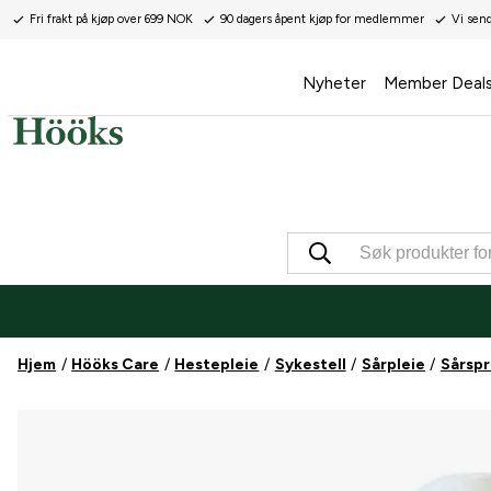
Fri frakt på kjøp over 699 NOK
90 dagers åpent kjøp for medlemmer
Vi sen
Nyheter
Member Deal
Hjem
Hööks Care
Hestepleie
Sykestell
Sårpleie
Sårspr