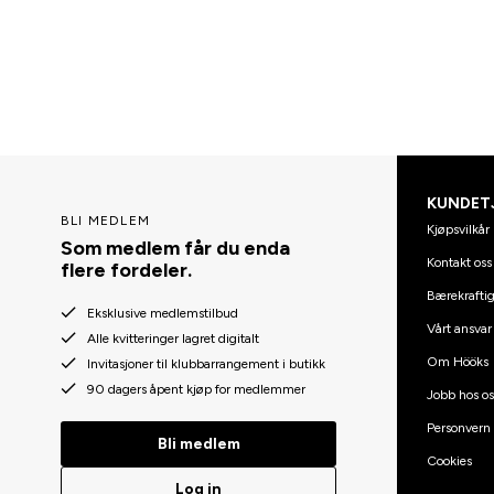
KUNDET
BLI MEDLEM
Kjøpsvilkår
Som medlem får du enda
Kontakt oss
flere fordeler.
Bærekraftig
Eksklusive medlemstilbud
Vårt ansvar
Alle kvitteringer lagret digitalt
Om Hööks
Invitasjoner til klubbarrangement i butikk
90 dagers åpent kjøp for medlemmer
Jobb hos os
Personvern
Bli medlem
Cookies
Log in