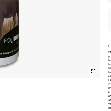
P
EM
pr
ba
h
ti
h
å 
Ek
vi
Br
el
o
so
v
pa