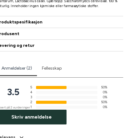
antarum, Lactobacillus casei. Gjærsopp: Saccharomyecs cerevisiae. 100 %
turlig. Inneholder ingen kjemiske eller farmasøytiske stoffer.
roduktspesifikasjon
rodusent
evering og retur
Anmeldelser (2)
Fellesskap
5
50%
3.5
4
0%
3
0%
2
50%
1
0%
sert på 2 vurderinger
Skriv anmeldelse
elevans