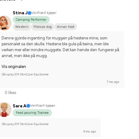
Stina J
Verifisert kjøper
Camping Performer
Western
Midsize dog
Annan häst
Compete on advanced-level
Denne gjorde ingenting for muggen på hestene mine, som 
personalet sa den skulle. Hestene ble gule på beina, men ble 
verken mer eller mindre muggete. Det kan hende den fungerer på 
annet, men ikke på mugg.
Vis originalen
Sårspray EM SkinCare Equibiome
7 mo. ago
0 likes
Sara A
Verifisert kjøper
Feed pouring Trainee
Sårspray EM SkinCare Equibiome
9 mo. ago