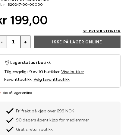
t. nr
820247-00-00000
kr 199,00
SE PRISHISTORIKK
-
+
IKKE PÅ LAGER ONLINE
Lagerstatus i butikk
Tilgjengelig i 9 av 10 butikker
Visa butiker
Favorittbutikk
:
Velg favorittbutikk
Ikke på lager online
Fri frakt på kjøp over 699 NOK
90 dagers åpent kjøp for medlemmer
Gratis retur i butikk