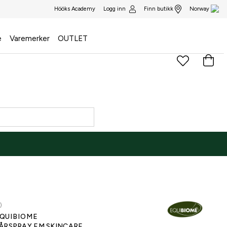
Logg inn
Finn butikk
Hööks Academy
Norway
e
Varemerker
OUTLET
)
QUIBIOME
ÅRSPRAY EM SKINCARE