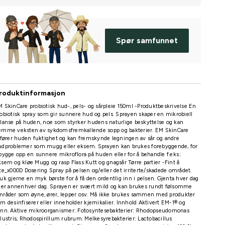
Spør samfunnet
roduktinformasjon
 SkinCare probiotisk hud-, pels- og sårpleie 150ml -Produktbeskrivelse En
obiotisk spray som gir sunnere hud og pels. Sprayen skaper en mikrobiell
lanse på huden, noe som styrker hudens naturlige beskyttelse og kan
emme veksten av sykdomsfremkallende sopp og bakterier. EM SkinCare
lfører huden fuktighet og kan fremskynde legningen av sår og andre
udproblemer som mugg eller eksem. Sprayen kan brukes forebyggende, for
bygge opp en sunnere mikroflora på huden eller for å behandle f.eks.:
sem og kløe Mugg og rasp Flass Kutt og gnagsår Tørre partier -Fint å
te_x000D Dosering Spray på pelsen og/eller det irriterte/skadede området.
uk gjerne en myk børste for å få den ordentlig inn i pelsen. Gjenta hver dag
ler annenhver dag. Sprayen er svært mild og kan brukes rundt følsomme
mråder som øyne, ører, lepper osv. Må ikke brukes sammen med produkter
m desinfiserer eller inneholder kjemikalier. Innhold Aktivert EM-1® og
ann. Aktive mikroorganismer: Fotosyntesebakterier: Rhodopseudomonas
lustris, Rhodospirillum rubrum. Melkesyrebakterier: Lactobacillus