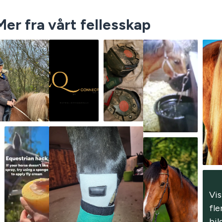
Mer fra vårt fellesskap
Vis 
fle
bil