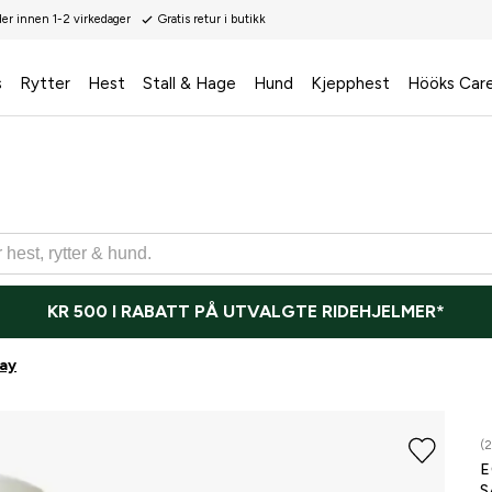
der innen 1-2 virkedager
Gratis retur i butikk
s
Rytter
Hest
Stall & Hage
Hund
Kjepphest
Hööks Car
KR 500 I RABATT PÅ UTVALGTE RIDEHJELMER*
ay
(2
E
S