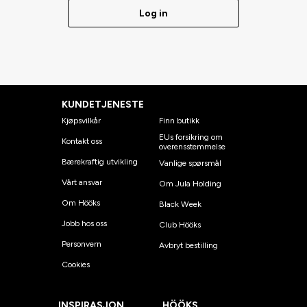
Log in
KUNDETJENESTE
Kjøpsvilkår
Finn butikk
EUs forsikring om
Kontakt oss
overensstemmelse
Bærekraftig utvikling
Vanlige spørsmål
Vårt ansvar
Om Jula Holding
Om Hööks
Black Week
Jobb hos oss
Club Hööks
Personvern
Avbryt bestilling
Cookies
INSPIRASJON
HÖÖKS