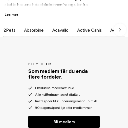
støtte hestens helse både innenfra og utenfra.
Produktene er basert på gode bakterier, fermentering og
Les mer
naturlige ingredienser som støtter en balansert tarmflora,
hudens mikrobiom og et sterkt immunforsvar.
Med Equibiome skapes et mer balansert miljø i hestens mage,
2Pets
Absorbine
Acavallo
Active Canis
Aesculap
pels, hover og stall.
Equibiome produseres av Agriton, et selskap med over 30 års
erfaring i å utvikle produkter basert på fermentering og gode
bakterier for jord, vann, dyr og natur.
BLI MEDLEM
Som medlem får du enda
flere fordeler.
Eksklusive medlemstilbud
Alle kvitteringer lagret digitalt
Invitasjoner til klubbarrangement i butikk
90 dagers åpent kjøp for medlemmer
Bli medlem