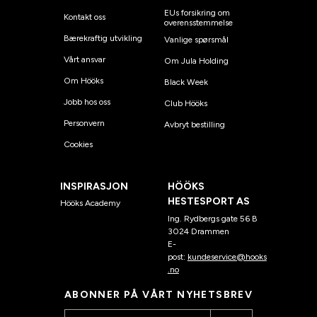
EUs forsikring om
Kontakt oss
overensstemmelse
Bærekraftig utvikling
Vanlige spørsmål
Vårt ansvar
Om Jula Holding
Om Hööks
Black Week
Jobb hos oss
Club Hööks
Personvern
Avbryt bestilling
Cookies
INSPIRASJON
HÖÖKS
HESTESPORT AS
Hööks Academy
Ing. Rydbergs gate 56 B
3024 Drammen
E-
post:
kundeservice@hooks
.no
ABONNER PÅ VÅRT NYHETSBREV