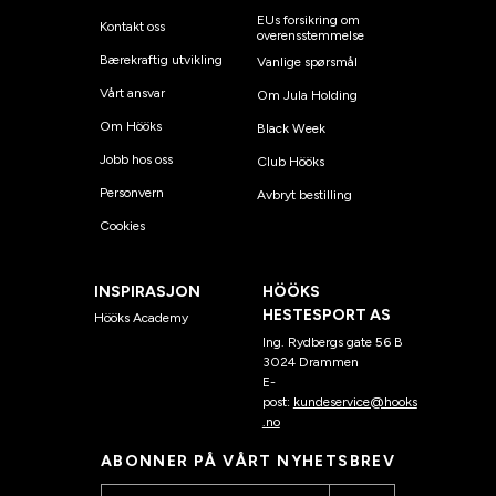
EUs forsikring om
Kontakt oss
overensstemmelse
Bærekraftig utvikling
Vanlige spørsmål
Vårt ansvar
Om Jula Holding
Om Hööks
Black Week
Jobb hos oss
Club Hööks
Personvern
Avbryt bestilling
Cookies
INSPIRASJON
HÖÖKS
HESTESPORT AS
Hööks Academy
Ing. Rydbergs gate 56 B
3024 Drammen
E-
post:
kundeservice@hooks
.no
ABONNER PÅ VÅRT NYHETSBREV