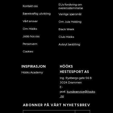
EUs forsikring om
Kontakt oss
overensstemmelse
Bærekraftig utvikling
Vanlige spørsmål
Vårt ansvar
Om Jula Holding
Om Hööks
Black Week
Jobb hos oss
Club Hööks
Personvern
Avbryt bestilling
Cookies
INSPIRASJON
HÖÖKS
HESTESPORT AS
Hööks Academy
Ing. Rydbergs gate 56 B
3024 Drammen
E-
post:
kundeservice@hooks
.no
ABONNER PÅ VÅRT NYHETSBREV