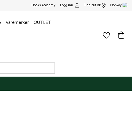
Logg inn
Finn butikk
Hööks Academy
Norway
e
Varemerker
OUTLET