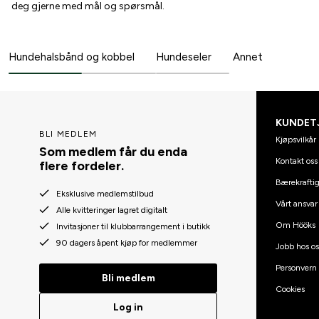
deg gjerne med mål og spørsmål.
Hundehalsbånd og kobbel
Hundeseler
Annet
KUNDET
BLI MEDLEM
Kjøpsvilkår
Som medlem får du enda
Kontakt oss
flere fordeler.
Bærekraftig
Eksklusive medlemstilbud
Vårt ansvar
Alle kvitteringer lagret digitalt
Om Hööks
Invitasjoner til klubbarrangement i butikk
90 dagers åpent kjøp for medlemmer
Jobb hos os
Personvern
Bli medlem
Cookies
Log in