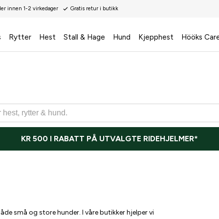
der innen 1-2 virkedager
Gratis retur i butikk
s
Rytter
Hest
Stall & Hage
Hund
Kjepphest
Hööks Car
KR 500 I RABATT PÅ UTVALGTE RIDEHJELMER*
l både små og store hunder.
I våre butikker hjelper vi