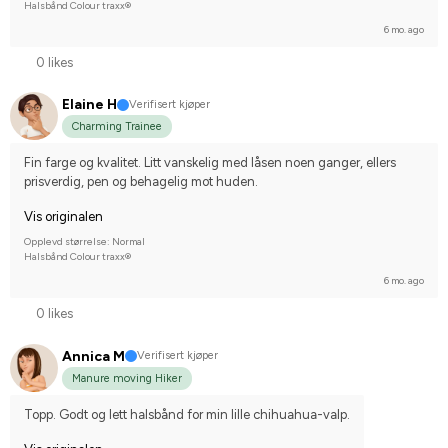
Halsbånd Colour traxx®
6 mo. ago
0 likes
Elaine H
Verifisert kjøper
Charming Trainee
Fin farge og kvalitet. Litt vanskelig med låsen noen ganger, ellers 
prisverdig, pen og behagelig mot huden.
Vis originalen
Opplevd størrelse: Normal
Halsbånd Colour traxx®
6 mo. ago
0 likes
Annica M
Verifisert kjøper
Manure moving Hiker
Topp. Godt og lett halsbånd for min lille chihuahua-valp.