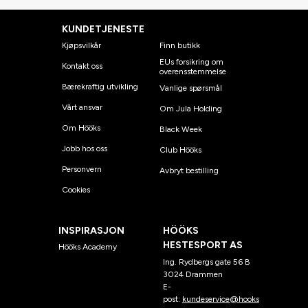
KUNDETJENESTE
Kjøpsvilkår
Finn butikk
EUs forsikring om
Kontakt oss
overensstemmelse
Bærekraftig utvikling
Vanlige spørsmål
Vårt ansvar
Om Jula Holding
Om Hööks
Black Week
Jobb hos oss
Club Hööks
Personvern
Avbryt bestilling
Cookies
INSPIRASJON
HÖÖKS
HESTESPORT AS
Hööks Academy
Ing. Rydbergs gate 56 B
3024 Drammen
E-
post:
kundeservice@hooks