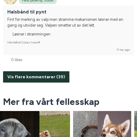
Field plowing Trotter
Halsbånd til pynt
Fint for merking av valp men stramme mekanismen løsner med en 
gang og utvider seg. Valpen smetter ut av det lett.
Løsner i strammingen
Halsbånd Colour traxx®
11 mo. ago
0 likes
Vis flere kommentarer (39)
Mer fra vårt fellesskap