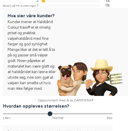
2
5%
1
0%
Basert på 44 vurderinger
Hva sier våre kunder?
Kunder mener at Halsbånd
Colour traxx® er et rimelig
priset og praktisk
valpehalsbånd med fine
farger og god synlighet.
Mange liker at det er lett å ta
på og passer små valper
godt. Noen påpeker at
materialet kan være glatt og
at halsbåndet kan løsne eller
utvide seg, noe som gjør at
valpen kan smette ut hvis
man ikke følger med.
Oppsummert med AI av GAMIFIERA.®
Hvordan oppleves størrelsen?
Liten
Normal
Stor