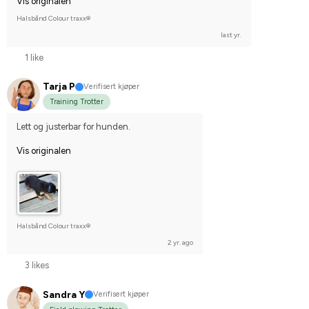
Vis originalen
Halsbånd Colour traxx®
last yr.
1 like
Tarja P
Verifisert kjøper
Training Trotter
Lett og justerbar for hunden.
Vis originalen
Halsbånd Colour traxx®
2 yr. ago
3 likes
Sandra Y
Verifisert kjøper