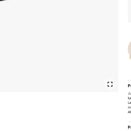
P
Ju
kj
La
mi
A
P