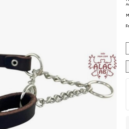
Ar
M
Fr