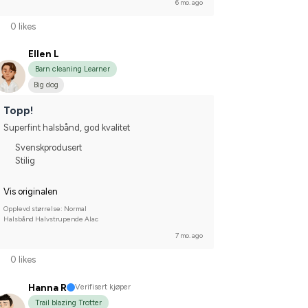
6 mo. ago
0 likes
Ellen L
Barn cleaning Learner
Big dog
Topp!
Superfint halsbånd, god kvalitet
Svenskprodusert
Stilig
Vis originalen
Opplevd størrelse: Normal
Halsbånd Halvstrupende Alac
7 mo. ago
0 likes
Hanna R
Verifisert kjøper
Trail blazing Trotter