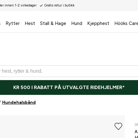
der innen 1-2 virkedager
Gratis retur i butikk
s
Rytter
Hest
Stall & Hage
Hund
Kjepphest
Hööks Car
KR 500 I RABATT PÅ UTVALGTE RIDEHJELMER*
Hundehalsbånd
(1
A
H