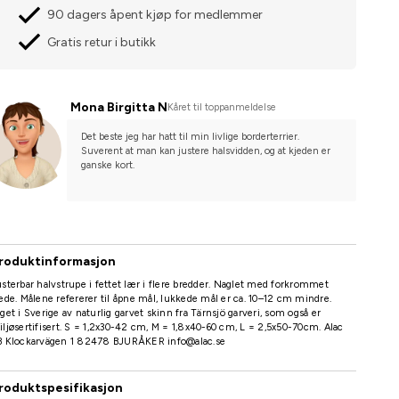
90 dagers åpent kjøp for medlemmer
Gratis retur i butikk
Mona Birgitta N
Kåret til toppanmeldelse
Det beste jeg har hatt til min livlige borderterrier. 
Suverent at man kan justere halsvidden, og at kjeden er 
ganske kort.
roduktinformasjon
sterbar halvstrupe i fettet lær i flere bredder. Naglet med forkrommet
ede. Målene refererer til åpne mål, lukkede mål er ca. 10–12 cm mindre.
get i Sverige av naturlig garvet skinn fra Tärnsjö garveri, som også er
ljøsertifisert. S = 1,2x30-42 cm, M = 1,8x40-60 cm, L = 2,5x50-70cm. Alac
B Klockarvägen 1 82478 BJURÅKER info@alac.se
roduktspesifikasjon