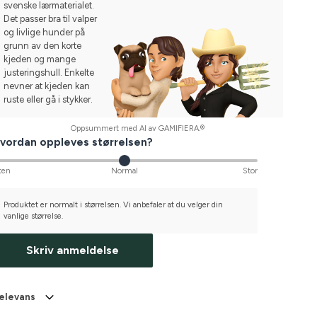
svenske lærmaterialet.
Det passer bra til valper
og livlige hunder på
grunn av den korte
kjeden og mange
justeringshull. Enkelte
nevner at kjeden kan
ruste eller gå i stykker.
Oppsummert med AI av GAMIFIERA.®
vordan oppleves størrelsen?
ten
Normal
Stor
Produktet er normalt i størrelsen. Vi anbefaler at du velger din
vanlige størrelse.
Skriv anmeldelse
elevans