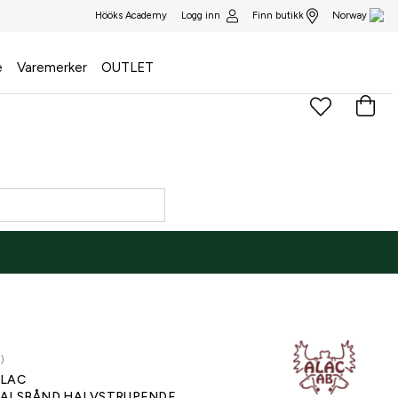
Logg inn
Finn butikk
Hööks Academy
Norway
e
Varemerker
OUTLET
1)
LAC
ALSBÅND HALVSTRUPENDE