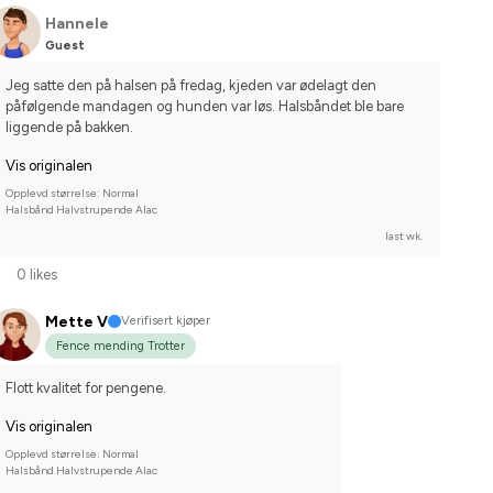
Hannele
Guest
Jeg satte den på halsen på fredag, kjeden var ødelagt den 
påfølgende mandagen og hunden var løs. Halsbåndet ble bare 
liggende på bakken.
Vis originalen
Opplevd størrelse: Normal
Halsbånd Halvstrupende Alac
last wk.
0 likes
Mette V
Verifisert kjøper
Fence mending Trotter
Flott kvalitet for pengene.
Vis originalen
Opplevd størrelse: Normal
Halsbånd Halvstrupende Alac