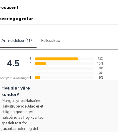
rodusent
evering og retur
Anmeldelser (11)
Fellesskap
5
73%
4.5
4
18%
3
0%
2
0%
1
9%
sert på 11 vurderinger
Hva sier våre
kunder?
Mange synes Halsbånd
Halvstrupende Alac er et
stilig og godt laget
halsbånd av høy kvalitet,
spesielt rost for
justerbarheten og det