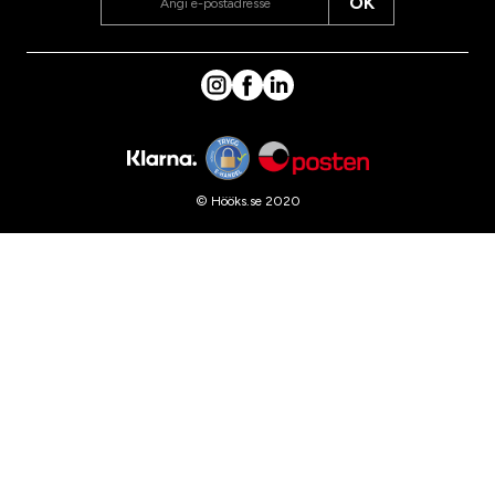
OK
© Hööks.se 2020