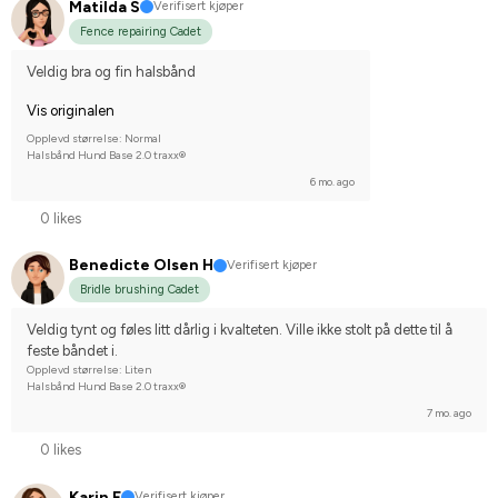
Matilda S
Verifisert kjøper
Fence repairing Cadet
Veldig bra og fin halsbånd
Vis originalen
Opplevd størrelse: Normal
Halsbånd Hund Base 2.0 traxx®
6 mo. ago
0 likes
Benedicte Olsen H
Verifisert kjøper
Bridle brushing Cadet
Veldig tynt og føles litt dårlig i kvalteten. Ville ikke stolt på dette til å 
feste båndet i.
Opplevd størrelse: Liten
Halsbånd Hund Base 2.0 traxx®
7 mo. ago
0 likes
Karin F
Verifisert kjøper