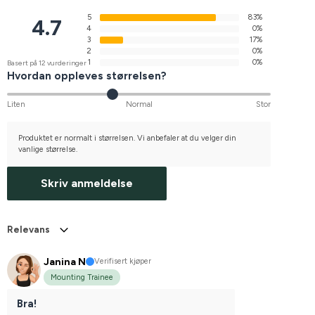
5
83%
4.7
4
0%
3
17%
2
0%
1
0%
Basert på 12 vurderinger
Hvordan oppleves størrelsen?
Liten
Normal
Stor
Produktet er normalt i størrelsen. Vi anbefaler at du velger din
vanlige størrelse.
Skriv anmeldelse
Relevans
Janina N
Verifisert kjøper
Mounting Trainee
Bra!