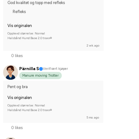
God kvalitet og topp med refleks
Refleks
Vis originalen
Opplevd størrelse: Normal
Halsbånd Hund Base 2.0 traxx®
2 wk. ago
0 likes
Pärnilla S
Verifisert kjøper
Manure moving Trotter
Pent og bra
Vis originalen
Opplevd størrelse: Normal
Halsbånd Hund Base 2.0 traxx®
5 mo. ago
0 likes