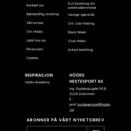
EUs forsikring om
Kontakt oss
overensstemmelse
Bærekraftig utvikling
Vanlige spørsmål
Vårt ansvar
Om Jula Holding
Om Hööks
Black Week
Jobb hos oss
Club Hööks
Personvern
Avbryt bestilling
Cookies
INSPIRASJON
HÖÖKS
HESTESPORT AS
Hööks Academy
Ing. Rydbergs gate 56 B
3024 Drammen
E-
post:
kundeservice@hooks
.no
ABONNER PÅ VÅRT NYHETSBREV