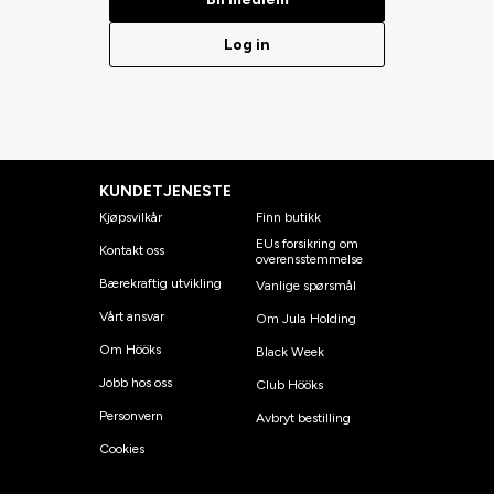
Log in
KUNDETJENESTE
Kjøpsvilkår
Finn butikk
EUs forsikring om
Kontakt oss
overensstemmelse
Bærekraftig utvikling
Vanlige spørsmål
Vårt ansvar
Om Jula Holding
Om Hööks
Black Week
Jobb hos oss
Club Hööks
Personvern
Avbryt bestilling
Cookies