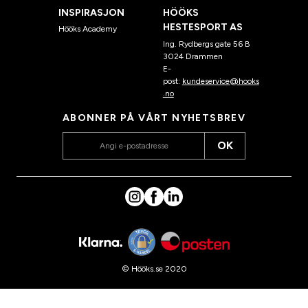
INSPIRASJON
HÖÖKS
HESTESPORT AS
Hööks Academy
Ing. Rydbergs gate 56 B
3024 Drammen
E-
post:
kundeservice@hooks
.no
ABONNER PÅ VÅRT NYHETSBREV
OK
© Hööks.se 2020