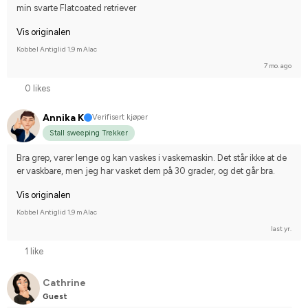
min svarte Flatcoated retriever
Vis originalen
Kobbel Antiglid 1,9 m Alac
7 mo. ago
0 likes
Annika K
Verifisert kjøper
Stall sweeping Trekker
Bra grep, varer lenge og kan vaskes i vaskemaskin. Det står ikke at de 
er vaskbare, men jeg har vasket dem på 30 grader, og det går bra.
Vis originalen
Kobbel Antiglid 1,9 m Alac
last yr.
1 like
Cathrine
Guest