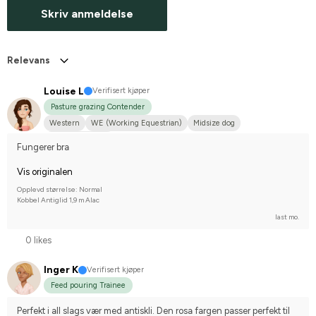
Skriv anmeldelse
Relevans
Louise L
Verifisert kjøper
Pasture grazing Contender
Western
WE (Working Equestrian)
Midsize dog
Engelskt fullblod
Fungerer bra
Vis originalen
Opplevd størrelse: Normal
Kobbel Antiglid 1,9 m Alac
last mo.
0 likes
Inger K
Verifisert kjøper
Feed pouring Trainee
Perfekt i all slags vær med antiskli. Den rosa fargen passer perfekt til 