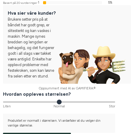
1
5%
Basert på 20 vurderinger
Hva sier våre kunder?
Brukere setter pris på at
båndet har godt grep, er
slitesterkt og kan vaskes i
maskin. Mange synes
bredden og lengden er
behagelig, og det fungerer
godt i all slags vær takket
være antiglid. Enkelte har
opplevd problemer med
festekroken, som kan løsne
fra selen etter en stund.
Oppsummert med AI av GAMIFIERA.®
Hvordan oppleves størrelsen?
Liten
Normal
Stor
Produktet er normalt i størrelsen. Vi anbefaler at du velger din
vanlige størrelse.