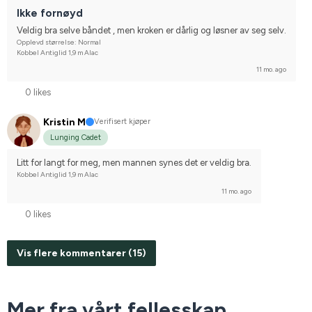
Ikke fornøyd
Veldig bra selve båndet , men kroken er dårlig og løsner av seg selv.
Opplevd størrelse: Normal
Kobbel Antiglid 1,9 m Alac
11 mo. ago
0 likes
Kristin M
Verifisert kjøper
Lunging Cadet
Litt for langt for meg, men mannen synes det er veldig bra.
Kobbel Antiglid 1,9 m Alac
11 mo. ago
0 likes
Vis flere kommentarer (15)
Mer fra vårt fellesskap