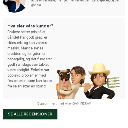
at de er vaskbare, men jeg har vasket dem på 30 grader, og det 
går bra.
Hva sier våre kunder?
Brukere setter pris på at
båndet har godt grep, er
slitesterkt og kan vaskes i
maskin. Mange synes
bredden og lengden er
behagelig, og det fungerer
godt i all slags vær takket
være antiglid. Enkelte har
opplevd problemer med
festekroken, som kan løsne
fra selen etter en stund.
Oppsummert med AI av GAMIFIERA.®
SE ALLE RECENSIONER