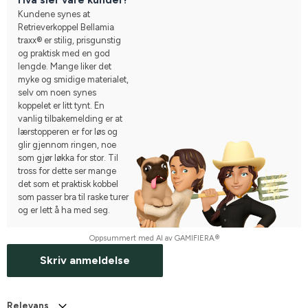
Kundene synes at
Retrieverkoppel Bellamia
traxx® er stilig, prisgunstig
og praktisk med en god
lengde. Mange liker det
myke og smidige materialet,
selv om noen synes
koppelet er litt tynt. En
vanlig tilbakemelding er at
lærstopperen er for løs og
glir gjennom ringen, noe
som gjør løkka for stor. Til
tross for dette ser mange
det som et praktisk kobbel
som passer bra til raske turer
og er lett å ha med seg.
Oppsummert med AI av GAMIFIERA.®
Skriv anmeldelse
Relevans