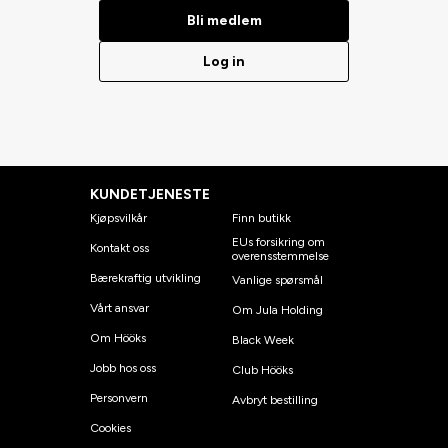
Bli medlem
Log in
KUNDETJENESTE
Kjøpsvilkår
Finn butikk
EUs forsikring om
Kontakt oss
overensstemmelse
Bærekraftig utvikling
Vanlige spørsmål
Vårt ansvar
Om Jula Holding
Om Hööks
Black Week
Jobb hos oss
Club Hööks
Personvern
Avbryt bestilling
Cookies