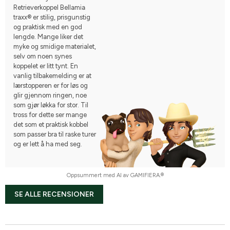
Retrieverkoppel Bellamia
traxx® er stilig, prisgunstig
og praktisk med en god
lengde. Mange liker det
myke og smidige materialet,
selv om noen synes
koppelet er litt tynt. En
vanlig tilbakemelding er at
lærstopperen er for løs og
glir gjennom ringen, noe
som gjør løkka for stor. Til
tross for dette ser mange
det som et praktisk kobbel
som passer bra til raske turer
og er lett å ha med seg.
Oppsummert med AI av GAMIFIERA.®
SE ALLE RECENSIONER