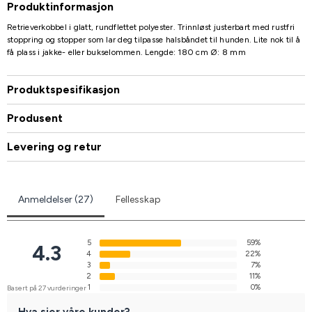
Produktinformasjon
Retrieverkobbel i glatt, rundflettet polyester. Trinnløst justerbart med rustfri
stoppring og stopper som lar deg tilpasse halsbåndet til hunden. Lite nok til å
få plass i jakke- eller bukselommen. Lengde: 180 cm Ø: 8 mm
Produktspesifikasjon
Produsent
Levering og retur
Anmeldelser (27)
Fellesskap
5
59%
4.3
4
22%
3
7%
2
11%
1
0%
Basert på 27 vurderinger
Hva sier våre kunder?