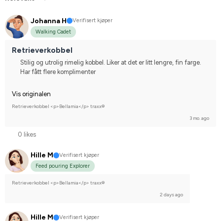
Johanna H
Verifisert kjøper
Walking Cadet
Retrieverkobbel
Stilig og utrolig rimelig kobbel. Liker at det er litt lengre, fin farge.
Har fått flere komplimenter
Vis originalen
Retrieverkobbel <p>Bellamia</p> traxx®
3 mo. ago
0 likes
Hille M
Verifisert kjøper
Feed pouring Explorer
Retrieverkobbel <p>Bellamia</p> traxx®
2 days ago
Hille M
Verifisert kjøper