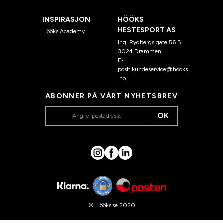
INSPIRASJON
HÖÖKS
HESTESPORT AS
Hööks Academy
Ing. Rydbergs gate 56 B
3024 Drammen
E-
post:
kundeservice@hooks
.no
ABONNER PÅ VÅRT NYHETSBREV
OK
© Hööks.se 2020