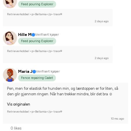
Feed pouring Explorer
Retrieverkobbel <p>Bellamia</p> traxx®
2 days ago
Hille M
Verifisert kjøper
Feed pouring Explorer
Retrieverkobbel <p>Bellamia</p> traxx®
2 days ago
Maria J
Verifisert kjøper
Fence repairing Cadet
Pen, men for elastisk for hunden min, og lærstoppen er for liten, så 
den glir gjennom ringen. Når han trekker mindre, blir det bra ☺️
Vis originalen
Retrieverkobbel <p>Bellamia</p> traxx®
10 mo. ago
0 likes