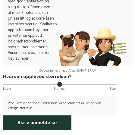
med god ventilasjon og
stilig design. Noen nevner
at mesh-materialet kan
gnisse litt, og at borrelåsen
kan slites over tid. Kvaliteten
oppfattes som høy, men
enkelte har opplevd
holdbarhetsproblemer,
spesielt med sømmene.
Prisen oppleves som noe
høy av noen.
Oppsummert med AI av GAMIFIERA.®
Hvordan oppleves størrelsen?
Liten
Normal
Stor
Produktet er normalt i størrelsen. Vi anbefaler at du velger din
vanlige størrelse.
Skriv anmeldelse