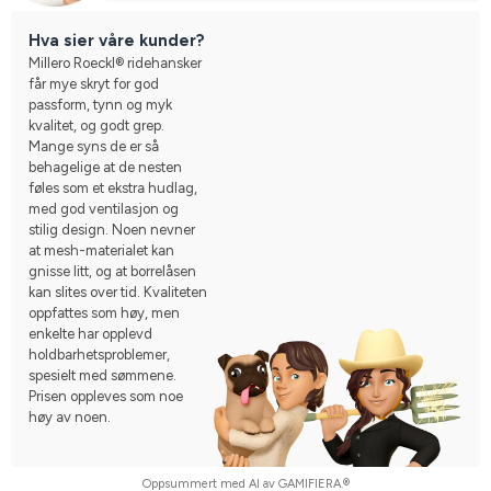
Hva sier våre kunder?
Millero Roeckl® ridehansker
får mye skryt for god
passform, tynn og myk
kvalitet, og godt grep.
Mange syns de er så
behagelige at de nesten
føles som et ekstra hudlag,
med god ventilasjon og
stilig design. Noen nevner
at mesh-materialet kan
gnisse litt, og at borrelåsen
kan slites over tid. Kvaliteten
oppfattes som høy, men
enkelte har opplevd
holdbarhetsproblemer,
spesielt med sømmene.
Prisen oppleves som noe
høy av noen.
Oppsummert med AI av GAMIFIERA.®