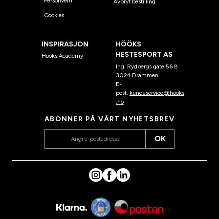
Personvern
Avbryt bestilling
Cookies
INSPIRASJON
HÖÖKS
HESTESPORT AS
Hööks Academy
Ing. Rydbergs gate 56 B
3024 Drammen
E-
post:
kundeservice@hooks
.no
ABONNER PÅ VÅRT NYHETSBREV
OK