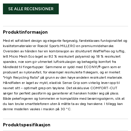
SE ALLE RECENSIONER
Produktinformasjon
Med et sofistikert design og elegante fargevalg, førsteklasses funksjonalitet og
kvalitetsmaterialer er Roeckl Sports MILLERO en premiumridehanske.
Oversiden av hånden har en kombinasjon av strukturert WaffleFlex og luftig,
lett Micro Mesh Eco laget av 82 % resirkulert polyamid og 18 % resirkulert
spandex, noe som gir utmerket luftsirkulasjon og behagelig komfort fra
håndledd til fingertupper. Sømmene er sydd med ECONYL®-garn som er
produsert av nylonavfall, for eksempel resirkulerte fiskegarn, og er merket
"High Recycling Ratio" på grunn av den høye andelen resirkulert materiale.
Håndflaten er laget av mykt, elastisk Sense Grip som virkelig lever opp til
navnet sitt – optimalt grep om tøylene. Det eksklusive COMFORT-CUT
sørger for perfekt passform og garanterer at hansken holder seg på plass.
Både pekefingeren og tommelen er kompatible med berøringsskjerm, slik at
du kan bruke smarttelefonen uten å måtte ta av deg hanskene. I tillegg kan
denne modellen vaskes i maskin på 30 °C.
Produktspesifikasjon