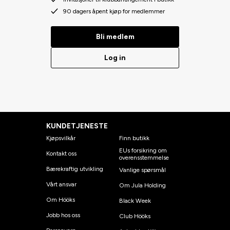
90 dagers åpent kjøp for medlemmer
Bli medlem
Log in
KUNDETJENESTE
Kjøpsvilkår
Finn butikk
EUs forsikring om
Kontakt oss
overensstemmelse
Bærekraftig utvikling
Vanlige spørsmål
Vårt ansvar
Om Jula Holding
Om Hööks
Black Week
Jobb hos oss
Club Hööks