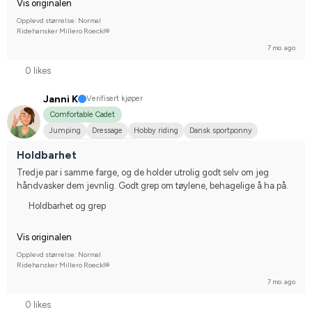
Vis originalen
Opplevd størrelse: Normal
Ridehansker Millero Roeckl®
7 mo. ago
0 likes
Janni K
Verifisert kjøper
Comfortable Cadet
Jumping
Dressage
Hobby riding
Dansk sportponny
Compete on hobby-level
Holdbarhet
Tredje par i samme farge, og de holder utrolig godt selv om jeg 
håndvasker dem jevnlig. Godt grep om tøylene, behagelige å ha på.
Holdbarhet og grep
Vis originalen
Opplevd størrelse: Normal
Ridehansker Millero Roeckl®
7 mo. ago
0 likes