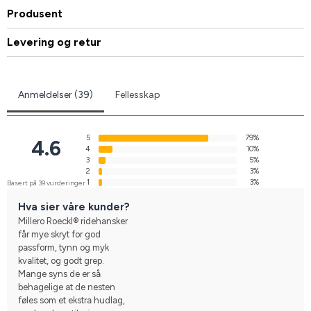
Produsent
Levering og retur
Anmeldelser (39)
Fellesskap
5
79%
4.6
4
10%
3
5%
2
3%
1
3%
Basert på 39 vurderinger
Hva sier våre kunder?
Millero Roeckl® ridehansker
får mye skryt for god
passform, tynn og myk
kvalitet, og godt grep.
Mange syns de er så
behagelige at de nesten
føles som et ekstra hudlag,