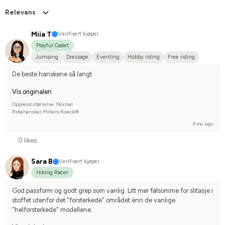
Relevans
Miia T
Verifisert kjøper
Playful Cadet
Jumping
Dressage
Eventing
Hobby riding
Free riding
Small dog
Finskt varmblod (FWB)
Varmblodstravare
De beste hanskene så langt
Korsning med halvblod
Hannoveraner
I do not compete
Vis originalen
Opplevd størrelse: Normal
Ridehansker Millero Roeckl®
5 mo. ago
0 likes
Sara B
Verifisert kjøper
Hiking Racer
God passform og godt grep som vanlig. Litt mer følsomme for slitasje i 
stoffet utenfor det "forsterkede" området enn de vanlige 
"helforsterkede" modellene.