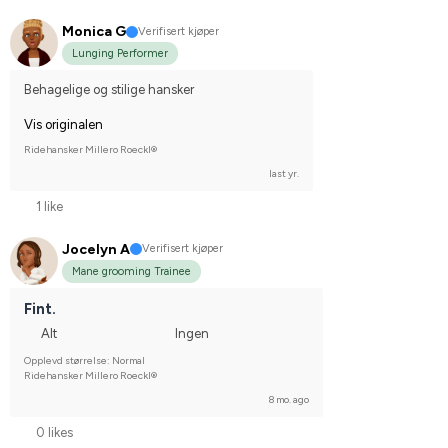
Monica G
Verifisert kjøper
Lunging Performer
Behagelige og stilige hansker
Vis originalen
Ridehansker Millero Roeckl®
last yr.
1 like
Jocelyn A
Verifisert kjøper
Mane grooming Trainee
Fint.
Alt
Ingen
Opplevd størrelse: Normal
Ridehansker Millero Roeckl®
8 mo. ago
0 likes