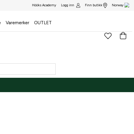
Logg inn
Finn butikk
Hööks Academy
Norway
e
Varemerker
OUTLET