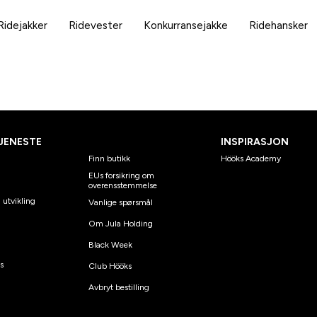
Ridejakker
Ridevester
Konkurransejakke
Ridehansker
JENESTE
INSPIRASJON
Finn butikk
Hööks Academy
EUs forsikring om
overensstemmelse
 utvikling
Vanlige spørsmål
Om Jula Holding
Black Week
s
Club Hööks
Avbryt bestilling