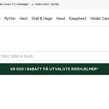
der innen 1-2 virkedager
Gratis retur i butikk
s
Rytter
Hest
Stall & Hage
Hund
Kjepphest
Hööks Car
KR 500 I RABATT PÅ UTVALGTE RIDEHJELMER*