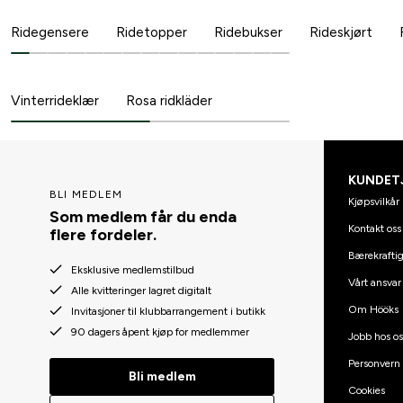
Ridegensere
Ridetopper
Ridebukser
Rideskjørt
Vinterrideklær
Rosa ridkläder
KUNDET
BLI MEDLEM
Kjøpsvilkår
Som medlem får du enda
Kontakt oss
flere fordeler.
Bærekraftig
Eksklusive medlemstilbud
Vårt ansvar
Alle kvitteringer lagret digitalt
Om Hööks
Invitasjoner til klubbarrangement i butikk
90 dagers åpent kjøp for medlemmer
Jobb hos os
Personvern
Bli medlem
Cookies