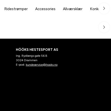
Ridestrømper
Accessories
Allværsklær
Konkurranse
HÖÖKS HESTESPORT AS
Ing. Rydbergs gate 56 B
3024 Drammen
E-post:
kundeservice@hooks.no