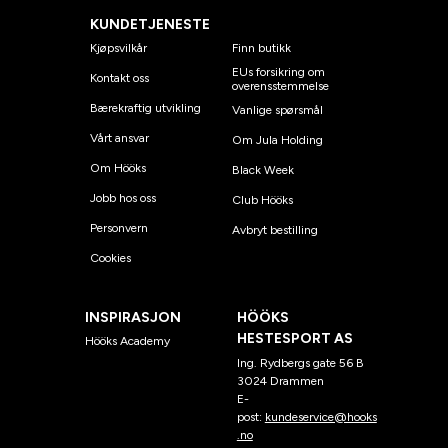
KUNDETJENESTE
Kjøpsvilkår
Finn butikk
EUs forsikring om
Kontakt oss
overensstemmelse
Bærekraftig utvikling
Vanlige spørsmål
Vårt ansvar
Om Jula Holding
Om Hööks
Black Week
Jobb hos oss
Club Hööks
Personvern
Avbryt bestilling
Cookies
INSPIRASJON
HÖÖKS
HESTESPORT AS
Hööks Academy
Ing. Rydbergs gate 56 B
3024 Drammen
E-
post:
kundeservice@hooks
.no