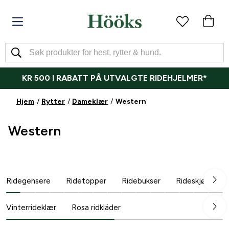
KR 500 I RABATT PÅ UTVALGTE RIDEHJELMER*
Hjem
Rytter
Dameklær
Western
Western
Ridegensere
Ridetopper
Ridebukser
Rideskjørt
Vinterrideklær
Rosa ridkläder