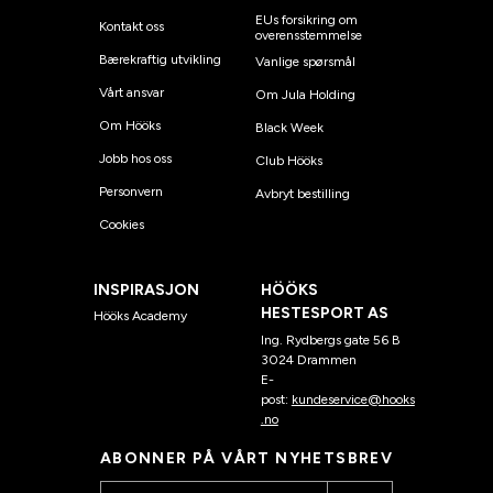
EUs forsikring om
Kontakt oss
overensstemmelse
Bærekraftig utvikling
Vanlige spørsmål
Vårt ansvar
Om Jula Holding
Om Hööks
Black Week
Jobb hos oss
Club Hööks
Personvern
Avbryt bestilling
Cookies
INSPIRASJON
HÖÖKS
HESTESPORT AS
Hööks Academy
Ing. Rydbergs gate 56 B
3024 Drammen
E-
post:
kundeservice@hooks
.no
ABONNER PÅ VÅRT NYHETSBREV