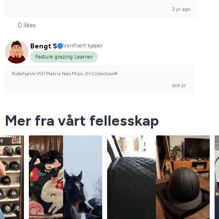
2 yr. ago
0 likes
Bengt S
Verifisert kjøper
Pasture grazing Learner
Ridehjelm VG1 Matrix Neo Mips JH Collection®
last yr.
Mer fra vårt fellesskap