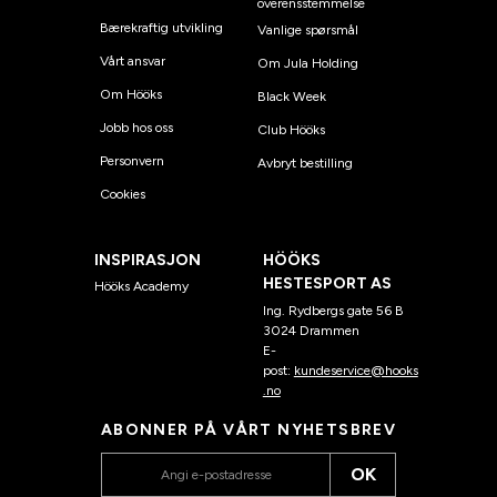
overensstemmelse
Bærekraftig utvikling
Vanlige spørsmål
Vårt ansvar
Om Jula Holding
Om Hööks
Black Week
Jobb hos oss
Club Hööks
Personvern
Avbryt bestilling
Cookies
INSPIRASJON
HÖÖKS
HESTESPORT AS
Hööks Academy
Ing. Rydbergs gate 56 B
3024 Drammen
E-
post:
kundeservice@hooks
.no
ABONNER PÅ VÅRT NYHETSBREV
OK