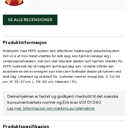
SE ALLE RECENSIONER
Produktinformasjon
Ridehjelm med MIPS-system som etterlikner hodets eget sikkerhetssystem.
Det vil si at hvis hodet utsettes for skrå slag, kan hjernen bevege seg i
cerebrospinalvæsken, noe som skal redusere skaden som hjernen utsettes for.
MIPS-systemet har et integrert lavfriksjonslag som i enkelte tilfeller kan
absorbere en del av energien som ellers kan forårsake skader på hjernen ved
skrå slag. Uttakbart og vaskbart fôr. Justerbar med en knapp bak. S: 52–54
cm. M: 55–57 cm. L: 58–60 cm. Hakerem i PU.
Denne hjelmen er testet og godkjent i henhold til det svenske
konsumentverkets normer og EUs krav VG1 01.040.
Les mer: Informasjon om merking av ridehjelmer
Produktspesifikasjon