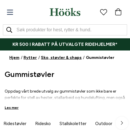
KR 500 I RABATT PÅ UTVALGTE RIDEHJELMER*
Hjem
Rytter
Sko, støvler & chaps
Gummistøvler
Gummistøvler
Oppdag vårt brede utvalg av gummistøvler som ikke bare er
perfekte for stell av hester, stallarbeid og hundelufting, men også
til hverdagsbruk. Våre støvler kombinerer funksjonalitet,
Les mer
holdbarhet, stil og et trendy design, noe som gjør dem like flotte
på ridebanen som på vei til jobb eller skole.
Vi tilbyr både høye og lave gummistøvler i flere farger, slik at du
Ridestøvler
Ridesko
Stallskoletter
Outdoor
Cha
kan finne den perfekte stilen og passformen. Enten du foretrekker