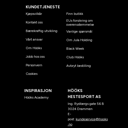
KUNDETJENESTE
Kjøpsvilkår
Finn butikk
EUs forsikring om
Kontakt oss
overensstemmelse
Bærekraftig utvikling
Vanlige spørsmål
Vårt ansvar
Om Jula Holding
Om Hööks
Black Week
Jobb hos oss
Club Hööks
Personvern
Avbryt bestilling
Cookies
INSPIRASJON
HÖÖKS
HESTESPORT AS
Hööks Academy
Ing. Rydbergs gate 56 B
3024 Drammen
E-
post:
kundeservice@hooks
.no