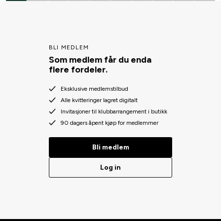
klassiske svarte støvler eller ønsker å skille deg ut med en fargerik
modell, har vi noe for deg.
BLI MEDLEM
Som medlem får du enda
flere fordeler.
Eksklusive medlemstilbud
Alle kvitteringer lagret digitalt
Invitasjoner til klubbarrangement i butikk
90 dagers åpent kjøp for medlemmer
Bli medlem
Log in