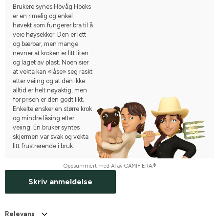
Brukere synes Hövåg Hööks
er en rimelig og enkel
høvekt som fungerer bra til å
veie høysekker. Den er lett
og bærbar, men mange
nevner at kroken er litt liten
og laget av plast. Noen sier
at vekta kan «låse» seg raskt
etter veiing og at den ikke
alltid er helt nøyaktig, men
for prisen er den godt likt.
Enkelte ønsker en større krok
og mindre låsing etter
veiing. En bruker syntes
skjermen var svak og vekta
litt frustrerende i bruk.
Oppsummert med AI av GAMIFIERA.®
Skriv anmeldelse
Relevans