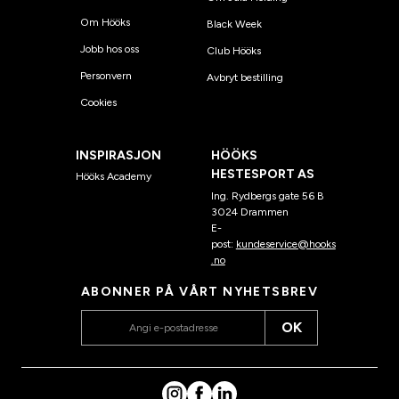
Om Hööks
Black Week
Jobb hos oss
Club Hööks
Personvern
Avbryt bestilling
Cookies
INSPIRASJON
HÖÖKS
HESTESPORT AS
Hööks Academy
Ing. Rydbergs gate 56 B
3024 Drammen
E-
post:
kundeservice@hooks
.no
ABONNER PÅ VÅRT NYHETSBREV
OK