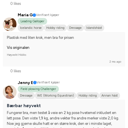
0 likes
Maria G
Verifisert kjøper
Leading Galloper
Icelandic horse
Hobby riding
Dressage
Islandshäst
Compete on hobby-level
Plastisk med liten krok, men bra for prisen
Vis originalen
Høyvekt Hööks
2 mo. ago
0 likes
Jenny E
Verifisert kjøper
Field plowing Challenger
Dressage
WE (Working Equestrian)
Hobby riding
Annan häst
Compete on hobby-level
Bærbar høyvekt
Fungerer bra, men testet å veie en 2 kg pose hvetemel inkludert en 
lett pose. Den viste 1,9 kg, andre vekter fra andre merker viste 2,0 kg. 
Noe jeg gjerne skulle hatt er en større krok, den er i minste laget, 