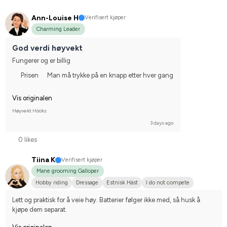
Ann-Louise H
Verifisert kjøper
Charming Leader
God verdi høyvekt
Fungerer og er billig
Prisen
Man må trykke på en knapp etter hver gang
Vis originalen
Høyvekt Hööks
3 days ago
0 likes
Tiina K
Verifisert kjøper
Mane grooming Galloper
Hobby riding
Dressage
Estnisk Häst
I do not compete
Lett og praktisk for å veie høy. Batterier følger ikke med, så husk å 
kjøpe dem separat.