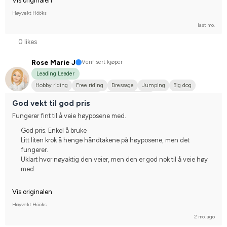
Vis originalen
Høyvekt Hööks
last mo.
0 likes
Rose Marie J
Verifisert kjøper
Leading Leader
Hobby riding
Free riding
Dressage
Jumping
Big dog
Svenskt varmblod (SWB)
Varmblodstravare
God vekt til god pris
Compete on hobby-level
Fungerer fint til å veie høyposene med.
God pris. Enkel å bruke
Litt liten krok å henge håndtakene på høyposene, men det
fungerer.
Uklart hvor nøyaktig den veier, men den er god nok til å veie høy
med.
Vis originalen
Høyvekt Hööks
2 mo. ago