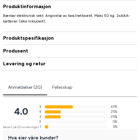
Produktinformasjon
Bærbar elektronisk vekt. Angivelse av tara/nettovekt. Maks 50 kg. 2xAAA-
batterier (ikke inkludert).
Produktspesifikasjon
Produsent
Levering og retur
Anmeldelser (20)
Fellesskap
5
45%
4.0
4
25%
3
25%
2
0%
1
5%
Basert på 20 vurderinger
Hva sier våre kunder?