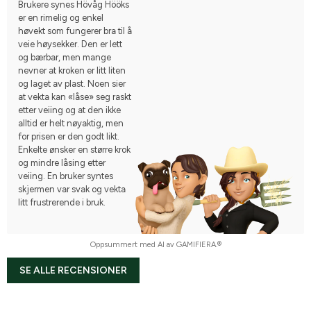
Brukere synes Hövåg Hööks
er en rimelig og enkel
høvekt som fungerer bra til å
veie høysekker. Den er lett
og bærbar, men mange
nevner at kroken er litt liten
og laget av plast. Noen sier
at vekta kan «låse» seg raskt
etter veiing og at den ikke
alltid er helt nøyaktig, men
for prisen er den godt likt.
Enkelte ønsker en større krok
og mindre låsing etter
veiing. En bruker syntes
skjermen var svak og vekta
litt frustrerende i bruk.
Oppsummert med AI av GAMIFIERA.®
SE ALLE RECENSIONER