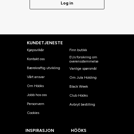
Log in
KUNDETJENESTE
Kjøpsvilkår
Finn butikk
EUs forsikring om
Kontakt oss
overensstemmelse
Bærekraftig utvikling
Vanlige spørsmål
Vårt ansvar
Om Jula Holding
Om Hööks
Black Week
Jobb hos oss
Club Hööks
Personvern
Avbryt bestilling
Cookies
INSPIRASJON
HÖÖKS