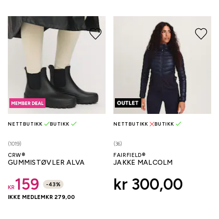
NETTBUTIKK
BUTIKK
NETTBUTIKK
BUTIKK
(1019)
(36)
CRW®
FAIRFIELD®
GUMMISTØVLER ALVA
JAKKE MALCOLM
159
kr 300,00
-
43
%
KR
IKKE MEDLEM
KR 279,00