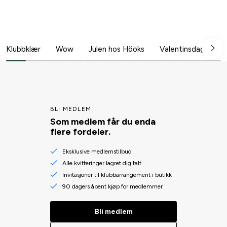
Klubbklær
Wow
Julen hos Hööks
Valentinsdag
B
BLI MEDLEM
Som medlem får du enda
flere fordeler.
Eksklusive medlemstilbud
Alle kvitteringer lagret digitalt
Invitasjoner til klubbarrangement i butikk
90 dagers åpent kjøp for medlemmer
Bli medlem