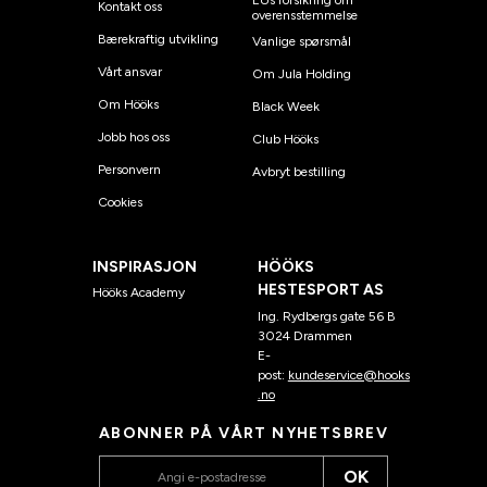
EUs forsikring om
Kontakt oss
overensstemmelse
Bærekraftig utvikling
Vanlige spørsmål
Vårt ansvar
Om Jula Holding
Om Hööks
Black Week
Jobb hos oss
Club Hööks
Personvern
Avbryt bestilling
Cookies
INSPIRASJON
HÖÖKS
HESTESPORT AS
Hööks Academy
Ing. Rydbergs gate 56 B
3024 Drammen
E-
post:
kundeservice@hooks
.no
ABONNER PÅ VÅRT NYHETSBREV
OK