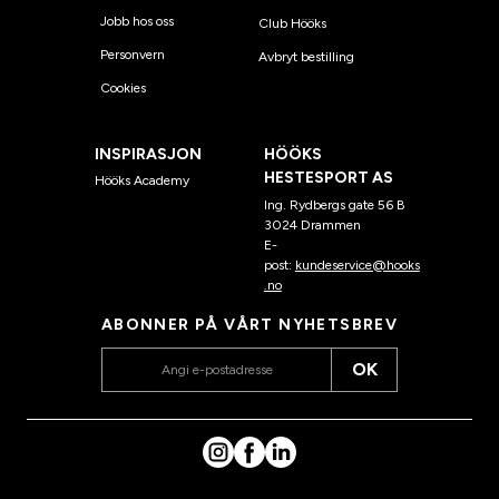
Jobb hos oss
Club Hööks
Personvern
Avbryt bestilling
Cookies
INSPIRASJON
HÖÖKS
HESTESPORT AS
Hööks Academy
Ing. Rydbergs gate 56 B
3024 Drammen
E-
post:
kundeservice@hooks
.no
ABONNER PÅ VÅRT NYHETSBREV
OK