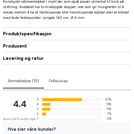
Rundsydd retrieverkobbel i mykt lær som også passer utmerket til bruk på
utstilling. Kobbelet har to innebygde stopper, noe som gir muligheten til å
veksle mellom å ha et helstrupende eller halvstrupende kobbel eller et kobbel
med faste festepunkter. Lengde 140 cm, Ø 4 mm.
Produktspesifikasjon
Produsent
Levering og retur
Anmeldelser (15)
Fellesskap
5
67%
4.4
4
13%
3
13%
2
7%
1
0%
Basert på 15 vurderinger
Hva sier våre kunder?