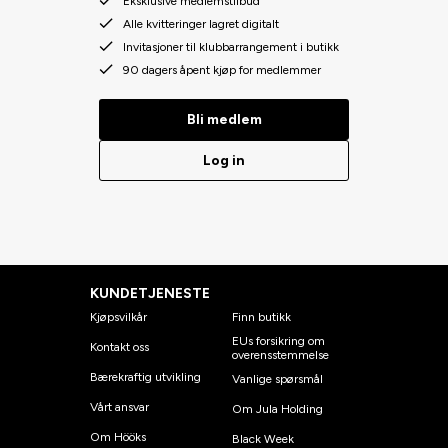
Eksklusive medlemstilbud
Alle kvitteringer lagret digitalt
Invitasjoner til klubbarrangement i butikk
90 dagers åpent kjøp for medlemmer
Bli medlem
Log in
KUNDETJENESTE
Kjøpsvilkår
Finn butikk
EUs forsikring om
Kontakt oss
overensstemmelse
Bærekraftig utvikling
Vanlige spørsmål
Vårt ansvar
Om Jula Holding
Om Hööks
Black Week