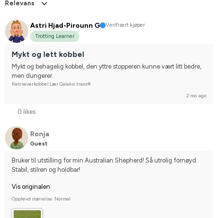
Relevans
Astri Hjad-Pirounn G
Verifisert kjøper
Trotting Learner
Mykt og lett kobbel
Mykt og behagelig kobbel, den yttre stopperen kunne vært litt bedre, 
men dungerer.
Retrieverkobbel Lær Galaksi traxx®
2 mo. ago
0 likes
Ronja
Guest
Bruker til utstilling for min Australian Shepherd! Så utrolig fornøyd. 
Stabil, stilren og holdbar!
Vis originalen
Opplevd størrelse: Normal