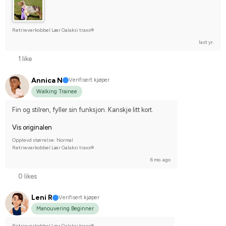
Retrieverkobbel Lær Galaksi traxx®
last yr.
1 like
Annica N
Verifisert kjøper
Walking Trainee
Fin og stilren, fyller sin funksjon. Kanskje litt kort.
Vis originalen
Opplevd størrelse: Normal
Retrieverkobbel Lær Galaksi traxx®
6 mo. ago
0 likes
Leni R
Verifisert kjøper
Manouvering Beginner
Retrieverkobbel Lær Galaksi traxx®