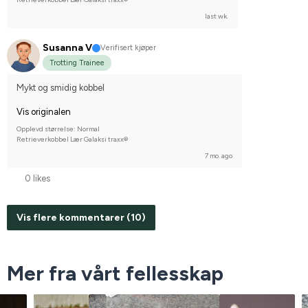
last wk.
Susanna V
Verifisert kjøper
Trotting Trainee
Mykt og smidig kobbel
Vis originalen
Opplevd størrelse: Normal
Retrieverkobbel Lær Galaksi traxx®
7 mo. ago
0 likes
Vis flere kommentarer (10)
Mer fra vårt fellesskap