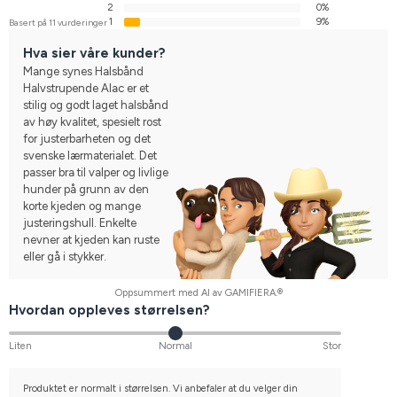
2
0%
1
9%
Basert på 11 vurderinger
Hva sier våre kunder?
Mange synes Halsbånd
Halvstrupende Alac er et
stilig og godt laget halsbånd
av høy kvalitet, spesielt rost
for justerbarheten og det
svenske lærmaterialet. Det
passer bra til valper og livlige
hunder på grunn av den
korte kjeden og mange
justeringshull. Enkelte
nevner at kjeden kan ruste
eller gå i stykker.
Oppsummert med AI av GAMIFIERA.®
Hvordan oppleves størrelsen?
Liten
Normal
Stor
Produktet er normalt i størrelsen. Vi anbefaler at du velger din