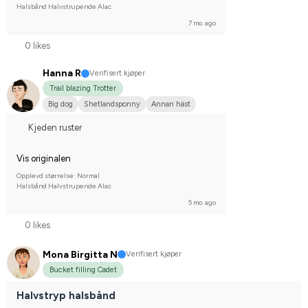
Halsbånd Halvstrupende Alac
7 mo. ago
0 likes
Hanna R
Verifisert kjøper
Trail blazing Trotter
Big dog
Shetlandsponny
Annan häst
Kjeden ruster
Vis originalen
Opplevd størrelse: Normal
Halsbånd Halvstrupende Alac
5 mo. ago
0 likes
Mona Birgitta N
Verifisert kjøper
Bucket filling Cadet
Halvstryp halsbånd