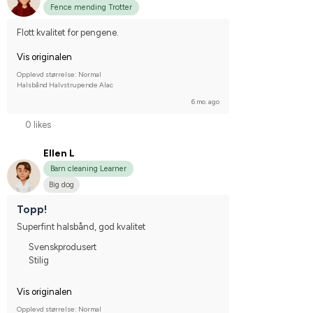
Fence mending Trotter
Flott kvalitet for pengene.
Vis originalen
Opplevd størrelse: Normal
Halsbånd Halvstrupende Alac
6 mo. ago
0 likes
Ellen L
Barn cleaning Learner
Big dog
Topp!
Superfint halsbånd, god kvalitet
Svenskprodusert
Stilig
Vis originalen
Opplevd størrelse: Normal