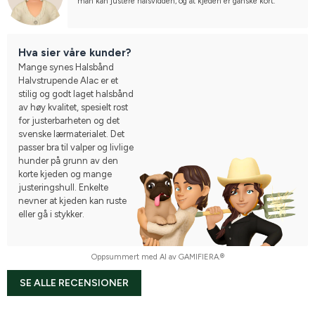
man kan justere halsvidden, og at kjeden er ganske kort.
Hva sier våre kunder?
Mange synes Halsbånd
Halvstrupende Alac er et
stilig og godt laget halsbånd
av høy kvalitet, spesielt rost
for justerbarheten og det
svenske lærmaterialet. Det
passer bra til valper og livlige
hunder på grunn av den
korte kjeden og mange
justeringshull. Enkelte
nevner at kjeden kan ruste
eller gå i stykker.
Oppsummert med AI av GAMIFIERA.®
SE ALLE RECENSIONER