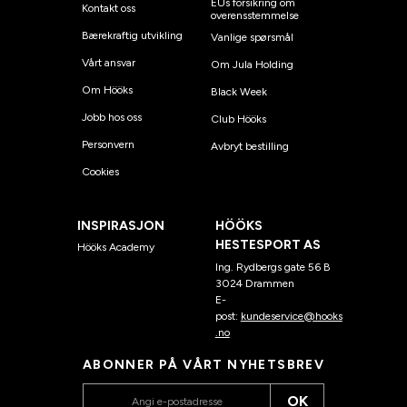
EUs forsikring om
Kontakt oss
overensstemmelse
Bærekraftig utvikling
Vanlige spørsmål
Vårt ansvar
Om Jula Holding
Om Hööks
Black Week
Jobb hos oss
Club Hööks
Personvern
Avbryt bestilling
Cookies
INSPIRASJON
HÖÖKS
HESTESPORT AS
Hööks Academy
Ing. Rydbergs gate 56 B
3024 Drammen
E-
post:
kundeservice@hooks
.no
ABONNER PÅ VÅRT NYHETSBREV
OK