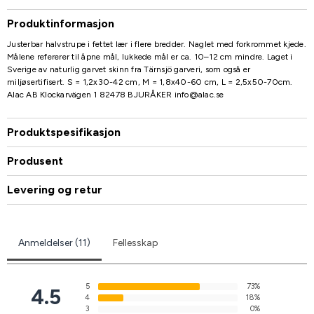
Produktinformasjon
Justerbar halvstrupe i fettet lær i flere bredder. Naglet med forkrommet kjede.
Målene refererer til åpne mål, lukkede mål er ca. 10–12 cm mindre. Laget i
Sverige av naturlig garvet skinn fra Tärnsjö garveri, som også er
miljøsertifisert. S = 1,2x30-42 cm, M = 1,8x40-60 cm, L = 2,5x50-70cm.
Alac AB Klockarvägen 1 82478 BJURÅKER info@alac.se
Produktspesifikasjon
Produsent
Levering og retur
Anmeldelser (11)
Fellesskap
5
73%
4.5
4
18%
3
0%