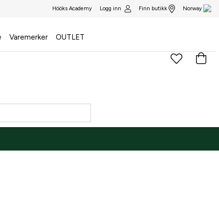
Logg inn
Finn butikk
Hööks Academy
Norway
e
Varemerker
OUTLET