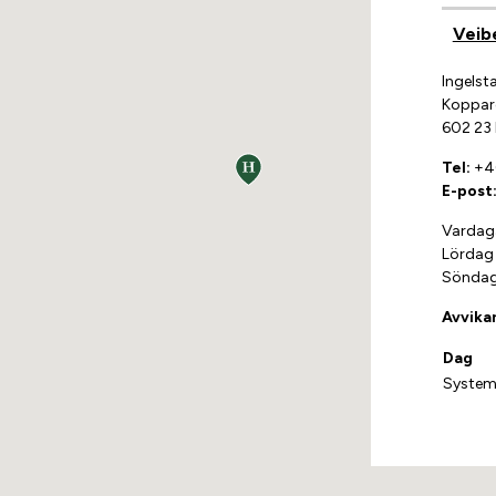
Veib
Ingelst
Koppar
602 23
Tel:
+46
E-post
Vardag
Lördag
Söndag
Avvika
Dag
System