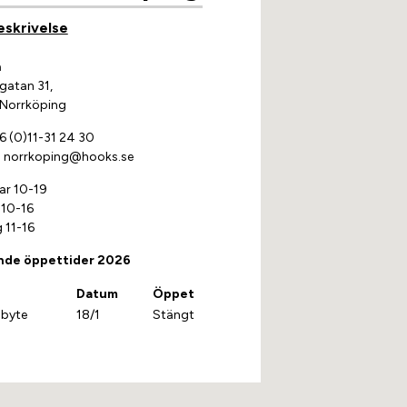
eskrivelse
a
gatan 31,
 Norrköping
 (0)11-31 24 30
:
norrkoping@hooks.se
ar 10-19
 10-16
 11-16
nde öppettider 2026
Datum
Öppet
byte
18/1
Stängt