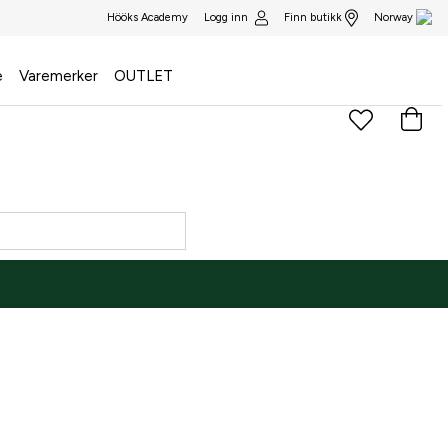
Logg inn
Finn butikk
Hööks Academy
Norway
e
Varemerker
OUTLET