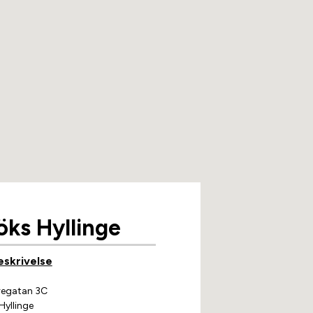
ks Hyllinge
eskrivelse
regatan 3C
Hyllinge