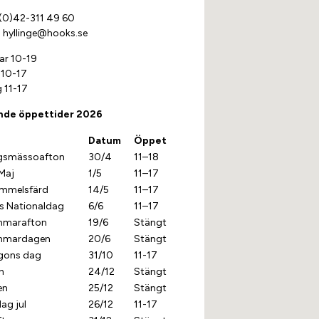
(0)42-311 49 60
:
hyllinge@hooks.se
ar 10-19
 10-17
 11-17
nde öppettider 2026
Datum
Öppet
gsmässoafton
30/4
11–18
Maj
1/5
11–17
himmelsfärd
14/5
11–17
es Nationaldag
6/6
11–17
mmarafton
19/6
Stängt
mmardagen
20/6
Stängt
lgons dag
31/10
11-17
n
24/12
Stängt
en
25/12
Stängt
ag jul
26/12
11-17