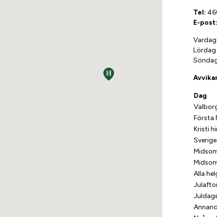
Tel:
46
E-post
Vardag
Lördag
Söndag
Avvika
Dag
Valbor
Första 
Kristi 
Sverig
Midso
Midso
Alla he
Julafto
Juldag
Annand