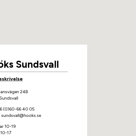
ks Sundsvall
eskrivelse
mansvägen 24B
Sundsvall
 (0)60-66 40 05
:
sundsvall@hooks.se
ar 10-19
 10-17