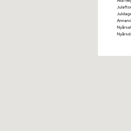
Alla he
Julafto
Juldag
Annand
Nyårsa
Nyårsd