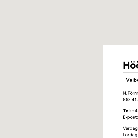
Höö
Veib
N. För
863 41 
Tel:
+46
E-post
Vardag
Lördag