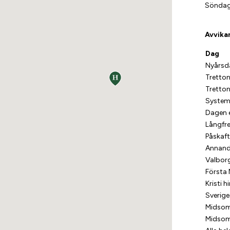
Söndag
Avvika
Dag
Nyårsd
Tretto
Tretto
System
Dagen 
Långfr
Påskaf
Annand
Valbor
Första 
Kristi 
Sverig
Midso
Midso