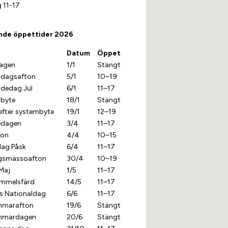
 11-17
nde öppettider 2026
Datum
Öppet
agen
1/1
Stängt
ndagsafton
5/1
10–19
ndedag Jul
6/1
11–17
byte
18/1
Stängt
efter systembyte
19/1
12–19
edagen
3/4
11–17
ton
4/4
10–15
ag Påsk
6/4
11–17
gsmässoafton
30/4
10–19
Maj
1/5
11–17
himmelsfärd
14/5
11–17
es Nationaldag
6/6
11–17
mmarafton
19/6
Stängt
mmardagen
20/6
Stängt