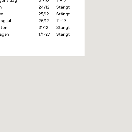
lgons dag
31/10
11–17
n
24/12
Stängt
en
25/12
Stängt
ag jul
26/12
11–17
fton
31/12
Stängt
agen
1/1-27
Stängt