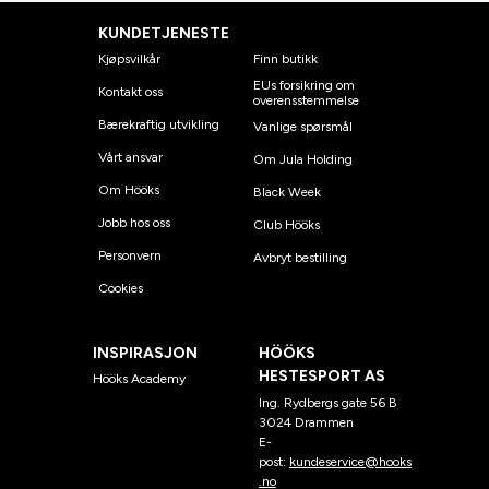
KUNDETJENESTE
Kjøpsvilkår
Finn butikk
EUs forsikring om
Kontakt oss
overensstemmelse
Bærekraftig utvikling
Vanlige spørsmål
Vårt ansvar
Om Jula Holding
Om Hööks
Black Week
Jobb hos oss
Club Hööks
Personvern
Avbryt bestilling
Cookies
INSPIRASJON
HÖÖKS
HESTESPORT AS
Hööks Academy
Ing. Rydbergs gate 56 B
3024 Drammen
E-
post:
kundeservice@hooks
.no