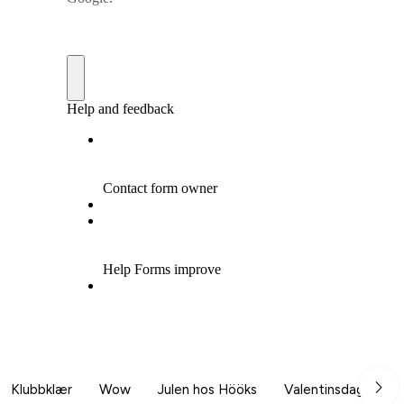
Klubbklær
Wow
Julen hos Hööks
Valentinsdag
B