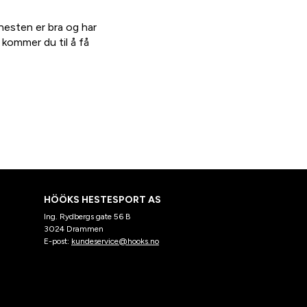
 hesten er bra og har
 kommer du til å få
HÖÖKS HESTESPORT AS
Ing. Rydbergs gate 56 B
3024 Drammen
E-post:
kundeservice@hooks.no