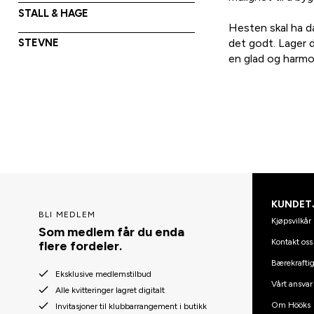
STALL & HAGE
Hesten skal ha da
det godt. Lager d
STEVNE
en glad og harmo
KUNDET
BLI MEDLEM
Kjøpsvilkår
Som medlem får du enda
Kontakt oss
flere fordeler.
Bærekraftig
Eksklusive medlemstilbud
Vårt ansvar
Alle kvitteringer lagret digitalt
Om Hööks
Invitasjoner til klubbarrangement i butikk