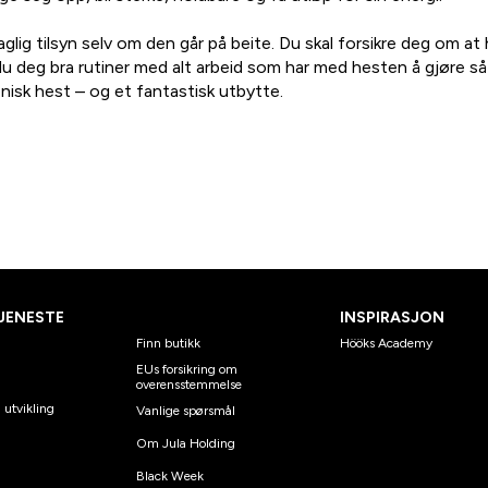
glig tilsyn selv om den går på beite. Du skal forsikre deg om at
u deg bra rutiner med alt arbeid som har med hesten å gjøre så
nisk hest – og et fantastisk utbytte.
JENESTE
INSPIRASJON
Finn butikk
Hööks Academy
EUs forsikring om
overensstemmelse
 utvikling
Vanlige spørsmål
Om Jula Holding
Black Week