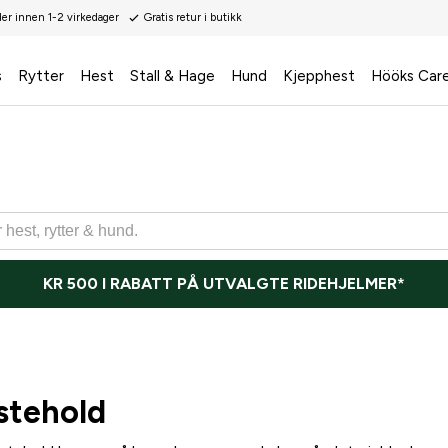
der innen 1-2 virkedager
Gratis retur i butikk
s
Rytter
Hest
Stall & Hage
Hund
Kjepphest
Hööks Car
KR 500 I RABATT PÅ UTVALGTE RIDEHJELMER*
stehold