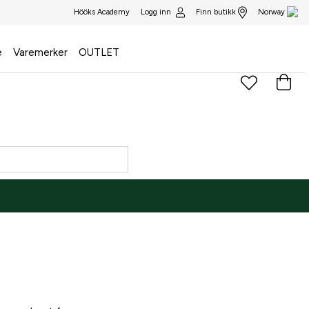
Logg inn
Finn butikk
Hööks Academy
Norway
e
Varemerker
OUTLET