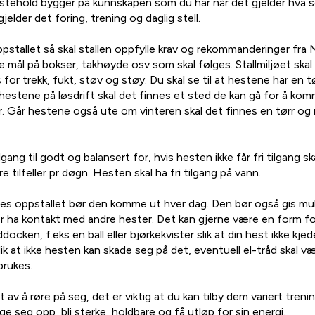
tehold bygger på kunnskapen som du har når det gjelder hva s
jelder det foring, trening og daglig stell.
stallet så skal stallen oppfylle krav og rekommanderinger fra 
lke mål på bokser, takhøyde osv som skal følges. Stallmiljøet sk
s for trekk, fukt, støv og støy. Du skal se til at hestene har en 
 hestene på løsdrift skal det finnes et sted de kan gå for å kom
 Går hestene også ute om vinteren skal det finnes en tørr og re
lgang til godt og balansert for, hvis hesten ikke får fri tilgang 
ere tilfeller pr døgn. Hesten skal ha fri tilgang på vann.
es oppstallet bør den komme ut hver dag. Den bør også gis muli
 ha kontakt med andre hester. Det kan gjerne være en form for
ocken, f.eks en ball eller bjørkekvister slik at din hest ikke kje
k at ikke hesten kan skade seg på det, eventuell el-tråd skal v
brukes.
av å røre på seg, det er viktig at du kan tilby dem variert trening
gge seg opp, bli sterke, holdbare og få utløp for sin energi.