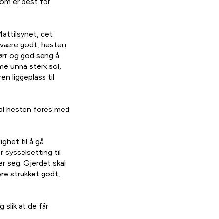
om er best for
Mattilsynet, det
al være godt, hesten
tørr og god seng å
me unna sterk sol,
n liggeplass til
skal hesten fores med
ghet til å gå
 sysselsetting til
der seg. Gjerdet skal
ære strukket godt,
 slik at de får