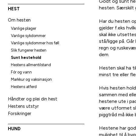
Godt og sunt hes
hesten. Særskilt g
HEST
Om hesten
Har du hesten opp
gjelder f.eks hvi
Vanlige plager
skal ikke utsette
Vanlige sykdommer
stå/ligge på. Går
Vanlige sykdommer hos føll
regn og ruskevær.
Slik fungerer hesten
dem.
Sunt hestehold
Hestens allmentilstand
Hesten skal ha ti
Fór og vann
minst tre eller fl
Markkur og vaksinasjon
Hestens atferd
Hvis hesten hold
sammen med eller
Håndter og plei din hest
hestene ute i padd
Hestens utstyr
være utformet sli
Forsikringer
piggtråd må ikke 
Hestene har godt 
HUND
mulighet til å by