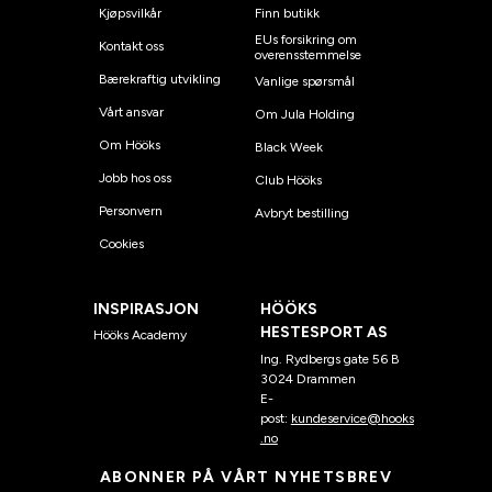
Kjøpsvilkår
Finn butikk
EUs forsikring om
Kontakt oss
overensstemmelse
Bærekraftig utvikling
Vanlige spørsmål
Vårt ansvar
Om Jula Holding
Om Hööks
Black Week
Jobb hos oss
Club Hööks
Personvern
Avbryt bestilling
Cookies
INSPIRASJON
HÖÖKS
HESTESPORT AS
Hööks Academy
Ing. Rydbergs gate 56 B
3024 Drammen
E-
post:
kundeservice@hooks
.no
ABONNER PÅ VÅRT NYHETSBREV