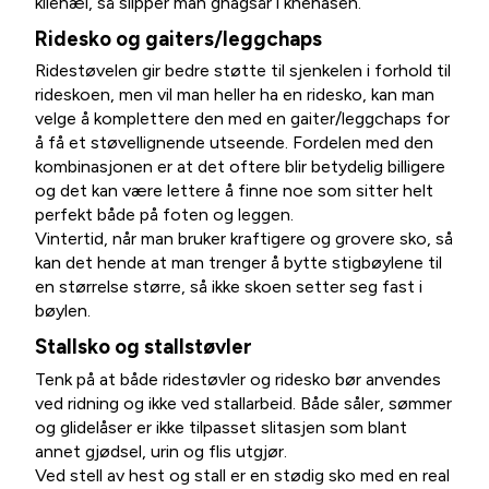
kilehæl, så slipper man gnagsår i knehasen.
Ridesko og gaiters/leggchaps
Ridestøvelen gir bedre støtte til sjenkelen i forhold til
rideskoen, men vil man heller ha en ridesko, kan man
velge å komplettere den med en gaiter/leggchaps for
å få et støvellignende utseende. Fordelen med den
kombinasjonen er at det oftere blir betydelig billigere
og det kan være lettere å finne noe som sitter helt
perfekt både på foten og leggen.
Vintertid, når man bruker kraftigere og grovere sko, så
kan det hende at man trenger å bytte stigbøylene til
en størrelse større, så ikke skoen setter seg fast i
bøylen.
Stallsko og stallstøvler
Tenk på at både ridestøvler og ridesko bør anvendes
ved ridning og ikke ved stallarbeid. Både såler, sømmer
og glidelåser er ikke tilpasset slitasjen som blant
annet gjødsel, urin og flis utgjør.
Ved stell av hest og stall er en stødig sko med en real