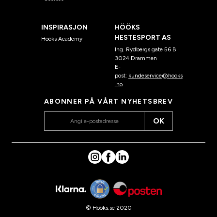
INSPIRASJON
HÖÖKS
HESTESPORT AS
Hööks Academy
Ing. Rydbergs gate 56 B
3024 Drammen
E-
post:
kundeservice@hooks
.no
ABONNER PÅ VÅRT NYHETSBREV
OK
© Hööks.se 2020