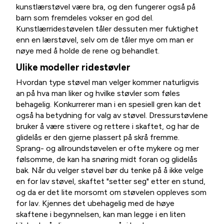
kunstlærstøvel være bra, og den fungerer også på
barn som fremdeles vokser en god del.
Kunstlærridestøvelen tåler dessuten mer fuktighet
enn en lærstøvel, selv om de tåler mye om man er
nøye med å holde de rene og behandlet.
Ulike modeller ridestøvler
Hvordan type støvel man velger kommer naturligvis
an på hva man liker og hvilke støvler som føles
behagelig. Konkurrerer man i en spesiell gren kan det
også ha betydning for valg av støvel. Dressurstøvlene
bruker å være stivere og rettere i skaftet, og har de
glidelås er den gjerne plassert på skrå fremme.
Sprang- og allroundstøvelen er ofte mykere og mer
følsomme, de kan ha snøring midt foran og glidelås
bak. Når du velger støvel bør du tenke på å ikke velge
en for lav støvel, skaftet "setter seg" etter en stund,
og da er det lite morsomt om støvelen oppleves som
for lav. Kjennes det ubehagelig med de høye
skaftene i begynnelsen, kan man legge i en liten