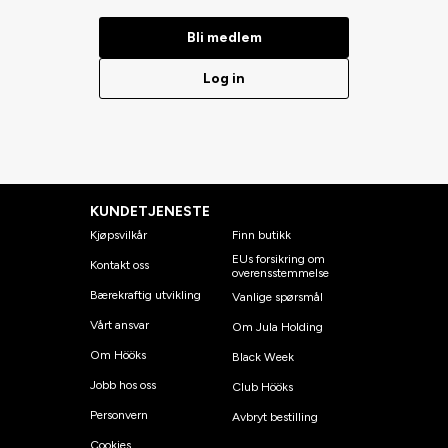
Bli medlem
Log in
KUNDETJENESTE
Kjøpsvilkår
Finn butikk
EUs forsikring om
Kontakt oss
overensstemmelse
Bærekraftig utvikling
Vanlige spørsmål
Vårt ansvar
Om Jula Holding
Om Hööks
Black Week
Jobb hos oss
Club Hööks
Personvern
Avbryt bestilling
Cookies