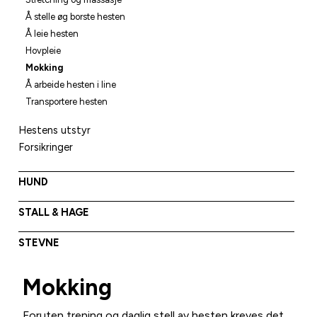
Å stelle øg borste hesten
Å leie hesten
Hovpleie
Mokking
Å arbeide hesten i line
Transportere hesten
Hestens utstyr
Forsikringer
HUND
STALL & HAGE
STEVNE
Mokking
Foruten trening og daglig stell av hesten kreves det