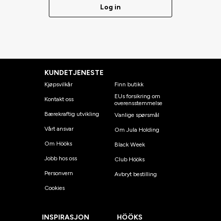
Log in
KUNDETJENESTE
Kjøpsvilkår
Finn butikk
EUs forsikring om
Kontakt oss
overensstemmelse
Bærekraftig utvikling
Vanlige spørsmål
Vårt ansvar
Om Jula Holding
Om Hööks
Black Week
Jobb hos oss
Club Hööks
Personvern
Avbryt bestilling
Cookies
INSPIRASJON
HÖÖKS