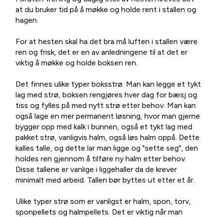
at du bruker tid på å møkke og holde rent i stallen og
hagen.
For at hesten skal ha det bra må luften i stallen være
ren og frisk, det er en av anledningene til at det er
viktig å møkke og holde boksen ren.
Det finnes ulike typer boksstrø. Man kan legge et tykt
lag med strø, boksen rengjøres hver dag for bæsj og
tiss og fylles på med nytt strø etter behov. Man kan
også lage en mer permanent løsning, hvor man gjerne
bygger opp med kalk i bunnen, også et tykt lag med
pakket strø, vanligvis halm, også løs halm oppå. Dette
kalles talle, og dette lar man ligge og "sette seg", den
holdes ren gjennom å tilføre ny halm etter behov.
Disse tallene er vanlige i liggehaller da de krever
minimalt med arbeid. Tallen bør byttes ut etter et år.
Ulike typer strø som er vanligst er halm, spon, torv,
sponpellets og halmpellets. Det er viktig når man