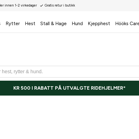
der innen 1-2 virkedager
Gratis retur i butikk
s
Rytter
Hest
Stall & Hage
Hund
Kjepphest
Hööks Car
KR 500 I RABATT PÅ UTVALGTE RIDEHJELMER*