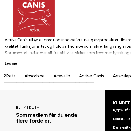
Active Canis tilbyr et bredt og innovativt utvalg av produkter tilpas
kvalitet, funksjonalitet og holdbarhet, noe som sikrer langvarig slites
Sortimentet inkluderer alt fra aktivitetsleker som fremmer fysisk og
refleksvester og LED-lamper for tryggere kveldsturer. Produktene er
Les mer
behov – enten det gjelder trening eller en rolig tur i skogen.
Active Canis er mer enn bare et merke – det er en partner for et ak
2Pets
Absorbine
Acavallo
Active Canis
Aesculap
forenkler hverdagen, skaper trygghet og gjør opplevelsene rikere, bli
treningsutstyr, sikkerhet på kveldsturen eller underholdning for hund
opplevelsen.
KUNDET
BLI MEDLEM
Kjøpsvilkår
Som medlem får du enda
Kontakt oss
flere fordeler.
Bærekraftig