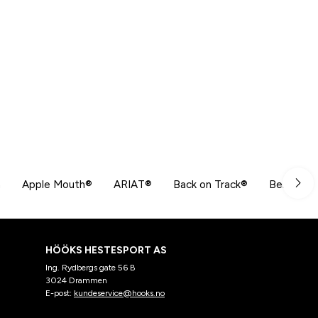
n
Apple Mouth®
ARIAT®
Back on Track®
Beris
HÖÖKS HESTESPORT AS
Ing. Rydbergs gate 56 B
3024 Drammen
E-post:
kundeservice@hooks.no