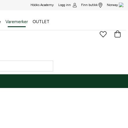
Logg inn
Finn butikk
Hööks Academy
Norway
e
Varemerker
OUTLET