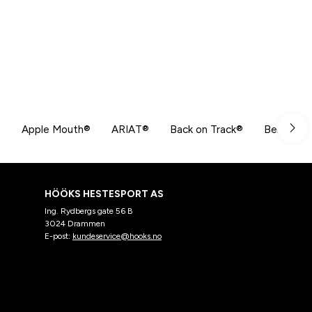
n
Apple Mouth®
ARIAT®
Back on Track®
Beris
HÖÖKS HESTESPORT AS
Ing. Rydbergs gate 56 B
3024 Drammen
E-post:
kundeservice@hooks.no