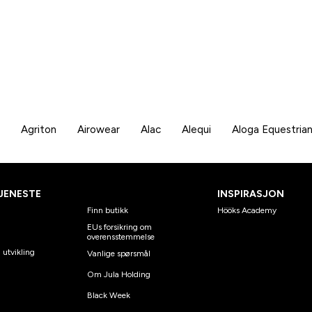
Agriton
Airowear
Alac
Alequi
Aloga Equestria
JENESTE
INSPIRASJON
Finn butikk
Hööks Academy
EUs forsikring om
overensstemmelse
 utvikling
Vanlige spørsmål
Om Jula Holding
Black Week