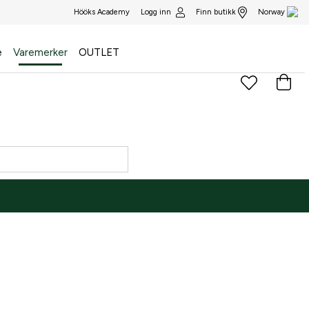
Logg inn
Finn butikk
Hööks Academy
Norway
e
Varemerker
OUTLET