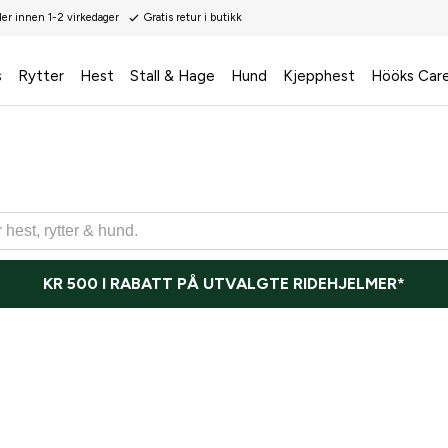
der innen 1-2 virkedager
Gratis retur i butikk
s
Rytter
Hest
Stall & Hage
Hund
Kjepphest
Hööks Car
KR 500 I RABATT PÅ UTVALGTE RIDEHJELMER*