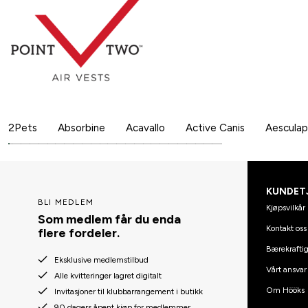
2Pets
Absorbine
Acavallo
Active Canis
Aesculap
KUNDET
BLI MEDLEM
Kjøpsvilkår
Som medlem får du enda
Kontakt oss
flere fordeler.
Bærekraftig
Eksklusive medlemstilbud
Vårt ansvar
Alle kvitteringer lagret digitalt
Om Hööks
Invitasjoner til klubbarrangement i butikk
90 dagers åpent kjøp for medlemmer