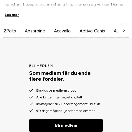
konstant bevegelse, som stadig tilpasser seg og vokser. Denne
filosofien går tilbake til merkets opprinnelse, da John Blundstone
Les mer
først laget sko tilpasset de spesifikke behovene i Hobart,
Tasmania, på slutten av 1800-tallet. Fra byens brosteinsbelagte
gater til det røffe terrenget på landsbygda, fra dansegulv til
2Pets
Absorbine
Acavallo
Active Canis
Aesculap
fabrikker – Blundstone-sko ble skapt for å vare og yte i alle
miljøer!
BLI MEDLEM
Som medlem får du enda
flere fordeler.
Eksklusive medlemstilbud
Alle kvitteringer lagret digitalt
Invitasjoner til klubbarrangement i butikk
90 dagers åpent kjøp for medlemmer
Bli medlem