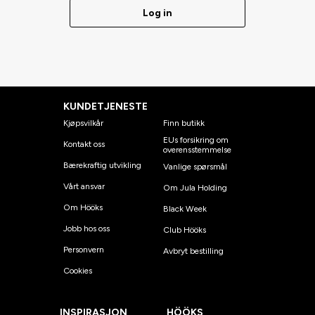
Log in
KUNDETJENESTE
Kjøpsvilkår
Finn butikk
EUs forsikring om
Kontakt oss
overensstemmelse
Bærekraftig utvikling
Vanlige spørsmål
Vårt ansvar
Om Jula Holding
Om Hööks
Black Week
Jobb hos oss
Club Hööks
Personvern
Avbryt bestilling
Cookies
INSPIRASJON
HÖÖKS