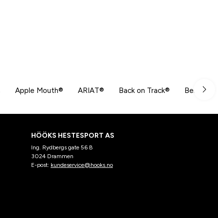
n
Apple Mouth®
ARIAT®
Back on Track®
Beris
HÖÖKS HESTESPORT AS
Ing. Rydbergs gate 56 B
3024 Drammen
E-post:
kundeservice@hooks.no