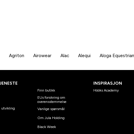
Agriton
Airowear
Alac
Alequi
Aloga Equestria
JENESTE
INSPIRASJON
Finn butikk
Hööks Academy
EUs forsikring om
overensstemmelse
 utvikling
Vanlige spørsmål
Om Jula Holding
Black Week