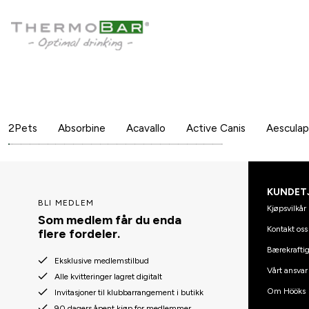
2Pets
Absorbine
Acavallo
Active Canis
Aesculap
KUNDET
BLI MEDLEM
Kjøpsvilkår
Som medlem får du enda
Kontakt oss
flere fordeler.
Bærekraftig
Eksklusive medlemstilbud
Vårt ansvar
Alle kvitteringer lagret digitalt
Om Hööks
Invitasjoner til klubbarrangement i butikk
90 dagers åpent kjøp for medlemmer