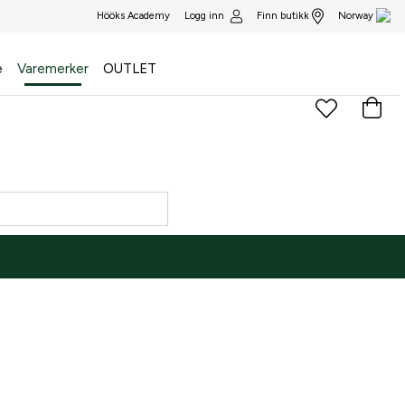
Logg inn
Finn butikk
Hööks Academy
Norway
e
Varemerker
OUTLET