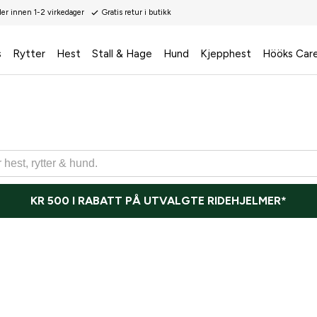
der innen 1-2 virkedager
Gratis retur i butikk
s
Rytter
Hest
Stall & Hage
Hund
Kjepphest
Hööks Car
KR 500 I RABATT PÅ UTVALGTE RIDEHJELMER*