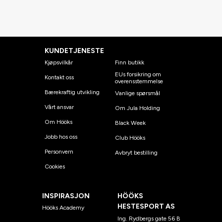
KUNDETJENESTE
Kjøpsvilkår
Finn butikk
EUs forsikring om
Kontakt oss
overensstemmelse
Bærekraftig utvikling
Vanlige spørsmål
Vårt ansvar
Om Jula Holding
Om Hööks
Black Week
Jobb hos oss
Club Hööks
Personvern
Avbryt bestilling
Cookies
INSPIRASJON
HÖÖKS
HESTESPORT AS
Hööks Academy
Ing. Rydbergs gate 56 B