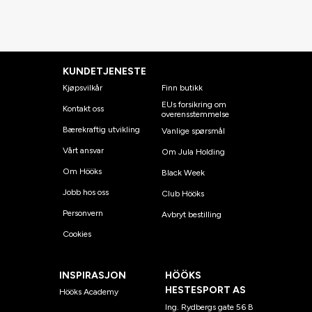
KUNDETJENESTE
Kjøpsvilkår
Finn butikk
EUs forsikring om
Kontakt oss
overensstemmelse
Bærekraftig utvikling
Vanlige spørsmål
Vårt ansvar
Om Jula Holding
Om Hööks
Black Week
Jobb hos oss
Club Hööks
Personvern
Avbryt bestilling
Cookies
INSPIRASJON
HÖÖKS
HESTESPORT AS
Hööks Academy
Ing. Rydbergs gate 56 B